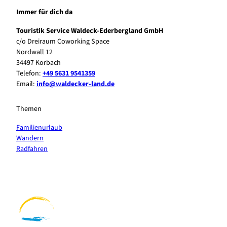
Immer für dich da
Touristik Service Waldeck-Ederbergland GmbH
c/o Dreiraum Coworking Space
Nordwall 12
34497 Korbach
Telefon:
+49 5631 9541359
Email:
info@waldecker-land.de
Themen
Familienurlaub
Wandern
Radfahren
F
P
Y
I
a
i
o
n
c
n
u
s
e
t
t
t
b
e
u
a
o
r
b
g
o
e
e
r