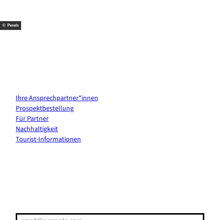
k
s
a
t
m
© Pexels
Kontakt & Services
Ihre Ansprechpartner*innen
Prospektbestellung
Für Partner
Nachhaltigkeit
Tourist-Informationen
Erholung direkt ins Postfach
E-Mail-Adresse
(Erforderlich)