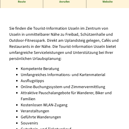
Route
Anrufen
Website
Service und Unterstützung bei Ihrer Urlaubsplanung
Sie finden die Tourist-Information Usseln im Zentrum von
Usseln in unmittelbarer Nähe zu Freibad, Schützenhalle und
Outdoor-Fitnesspark. Direkt am Uplandsteig gelegen, Cafés und
Restaurants in der Nähe. Die Tourist-Information Usseln bietet
umfangreiche Serviceleistungen und Unterstützung bei Ihrer
persönlichen Urlaubsplanung:
Kompetente Beratung
Umfangreiches Informations- und Kartenmaterial
Ausflugstipps
Online-Buchungssystem und Zimmervermittlung
Attraktive Pauschalangebote für Wanderer, Biker und
Familien
Kostenlosen WLAN-Zugang
Veranstaltungen
Geführte Wanderungen
Souvenirs