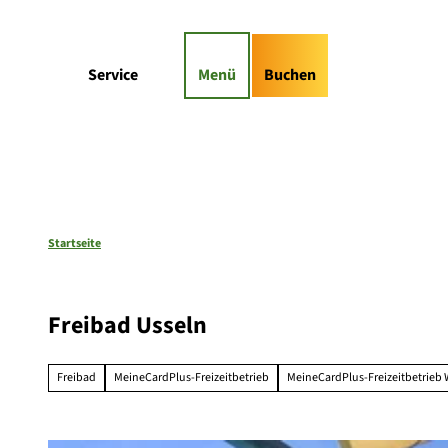
Z
gs-Highlights
Kontaktformular
u
m
Suche
Service
Menü
Buchen
I
n
h
a
l
t
Startseite
Freibad Usseln
Freibad
MeineCardPlus-Freizeitbetrieb
MeineCardPlus-Freizeitbetrieb 