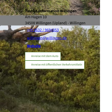
Kontaktdaten
Tourist-Information Willingen
Am Hagen 10
34508
Willingen (Upland)
- Willingen
+49 5632 / 9694353
willingen@willingen.de
Website
Anreise mit dem Auto
Anreise mit öffentlichen Verkehrsmitteln
Gipfel