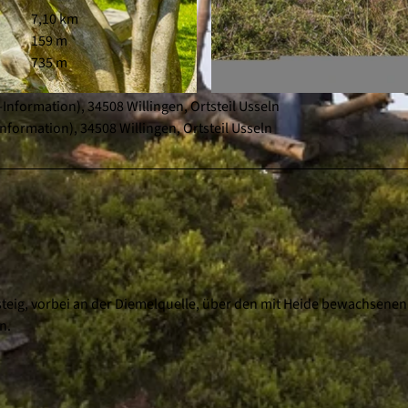
7,10 km
159 m
735 m
Information), 34508 Willingen, Ortsteil Usseln
© (c) Klaus-Peter Kappest, Germany |
CC-BY-SA
nformation), 34508 Willingen, Ortsteil Usseln
eig, vorbei an der Diemelquelle, über den mit Heide bewachsenen 
n.