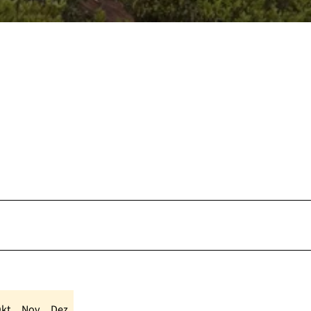
kt
Nov
Dez