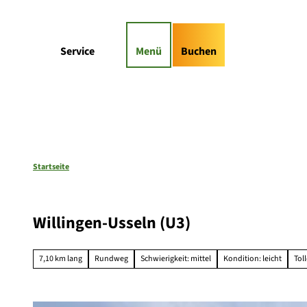
Z
gs-Highlights
Kontaktformular
u
m
Suche
Service
Menü
Buchen
I
n
h
a
l
t
Startseite
Willingen-Usseln (U3)
7,10 km lang
Rundweg
Schwierigkeit: mittel
Kondition: leicht
Tol