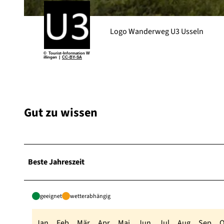
© (c) Klaus-Peter Kappest, Germany |
CC-BY-SA
Logo Wanderweg U3 Usseln
© Tourist-Information W
illingen |
CC-BY-SA
Gut zu wissen
Beste Jahreszeit
geeignet
wetterabhängig
Jan
Feb
Mär
Apr
Mai
Jun
Jul
Aug
Sep
O