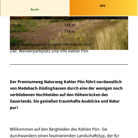
GPX
Route
1:45 h
5,29 km
© Naturpark Sauerland Rothaargebirge, Kerstin
© Naturpark Sauerland Rothaargebirge, Kerstin
149 m
149 m
Berens | KI-optimiert |
CC-BY-SA
Berens | KI-optimiert |
CC-BY-SA
677 m
774 m
97 m
Start: Wanderparkplatz und Info Kahler Pön
Ziel: Wanderparkplatz und Info Kahler Pön
© Touristik-Gesellschaft Medebach mbH |
CC-BY-SA
Der Premiumweg Naturweg Kahler Pön führt nordwestlich
von Medebach-Düdinghausen durch eine der wenigen noch
verbliebenen Hochheiden auf den Höhenrücken des
Sauerlands. Sie genießen traumhafte Ausblicke und Natur
pur!
Willkommen auf den Bergheiden des Kahlen Pön. Sie
durchwandern einen faszinierenden Landschaftstyp, der für