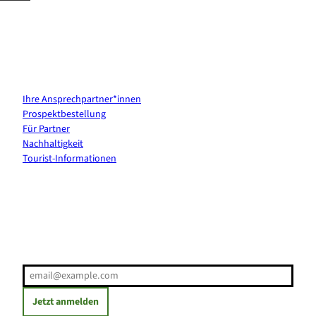
Kontakt & Services
Ihre Ansprechpartner*innen
Prospektbestellung
Für Partner
Nachhaltigkeit
Tourist-Informationen
Erholung direkt ins Postfach
E-Mail-Adresse
(Erforderlich)
Jetzt anmelden