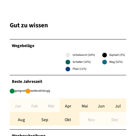
Gut zu wissen
Wegebeläge
Unbekannt (24%)
Asphalt (3%)
Schotter (10%)
Weg (52%)
Pfad (11%)
Beste Jahreszeit
geeignet
wetterabhängig
Jan
Feb
Mär
Apr
Mai
Jun
Jul
Aug
Sep
Okt
Nov
Dez
Wegbeschreibung