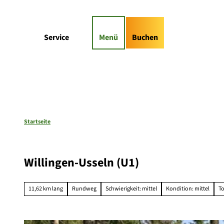
Z
gs-Highlights
Kontaktformular
u
m
Suche
Service
Menü
Buchen
I
n
h
a
l
t
Startseite
Willingen-Usseln (U1)
11,62 km lang
Rundweg
Schwierigkeit: mittel
Kondition: mittel
T