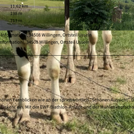
11,62 km
198 m
713 m
Information), 34508 Willingen, Ortsteil Usseln
© Sophia Beyer, Tourist-Information Willingen |
CC-BY
nformation), 34508 Willingen, Ortsteil Usseln
nen Fernblicken wie an der sprichwörtlich "Schönen Aussicht". D
d Einkehr ein. Mit der EWF-Biathlon-Anlage und der Mühlenkopfsch