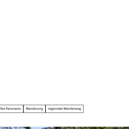
olles Panorama
Wanderung
regionaler Wanderweg