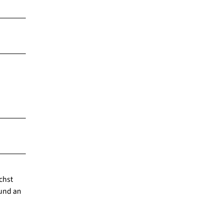
chst
 und an