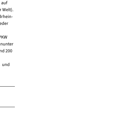
 auf
 Welt).
drhein-
ieder
 PKW
hinunter
und 200
s und