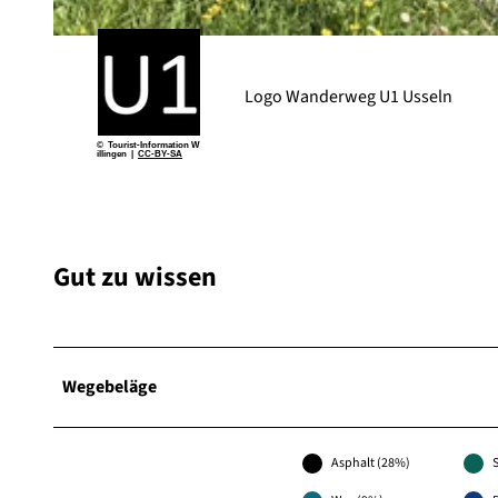
© Sophia Beyer, Tourist-Information Willingen |
CC-BY-SA
Logo Wanderweg U1 Usseln
© Tourist-Information W
illingen |
CC-BY-SA
Gut zu wissen
Wegebeläge
Asphalt (28%)