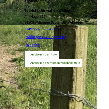
Kontaktdaten
Tourist-Information Willingen
Am Hagen 10
34508
Willingen (Upland)
- Willingen
-SA
+49 5632 / 9694353
willingen@willingen.de
Website
Anreise mit dem Auto
Anreise mit öffentlichen Verkehrsmitteln
ie
anze