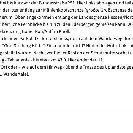
ei bis kurz vor der Bundesstraße 251. Hier links abbiegen und teils
h der Itter entlang zur Mühlenkopfschanze (größte Großschanze der
n herum. Oben angekommen entlang der Landesgrenze Hessen/Nor
 herrliche Fernblicke bis hin zu den Ederbergen genießen kann. W
gekreuzung Hoher Pön/Auf`m Knoll.
em kleinen Parkplatz, dort erst links, doch auf dem Wanderweg (für
"Graf Stolberg Hütte". Einkehr oder nicht? Hinter der Hütte links 
gestaltet wurde. Nach eventueller Rast an der Schutzhütte vorbei 
- Talvariante - bis etwa km 43,0. Hier endet der U1.
 Ort oder - wie auf dem Hinweg - über die Trasse des Uplandsteige
w. Wandertafel.