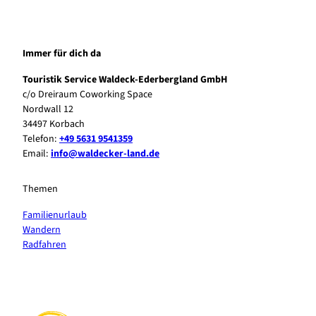
Immer für dich da
Touristik Service Waldeck-Ederbergland GmbH
c/o Dreiraum Coworking Space
Nordwall 12
34497 Korbach
Telefon:
+49 5631 9541359
Email:
info@waldecker-land.de
Themen
Familienurlaub
Wandern
Radfahren
F
P
Y
I
a
i
o
n
c
n
u
s