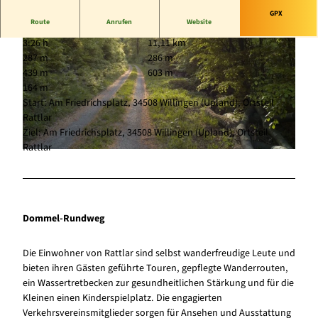
GPX
Route
Anrufen
Website
3:26 h
11,11 km
287 m
286 m
439 m
603 m
164 m
Start: Am Friedrichsplatz, 34508 Willingen (Upland), Ortsteil
Rattlar
© Tourist-Information Willingen |
CC-BY-SA
Ziel: Am Friedrichsplatz, 34508 Willingen (Upland), Ortsteil
Rattlar
© (c) Klaus-Peter Kappest, Germany |
CC-BY-SA
Dommel-Rundweg
Die Einwohner von Rattlar sind selbst wanderfreudige Leute und
bieten ihren Gästen geführte Touren, gepflegte Wanderrouten,
ein Wassertretbecken zur gesundheitlichen Stärkung und für die
Kleinen einen Kinderspielplatz. Die engagierten
Verkehrsvereinsmitglieder sorgen für Ansehen und Ausstattung