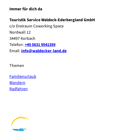
Immer für dich da
Touristik Service Waldeck-Ederbergland GmbH
c/o Dreiraum Coworking Space
Nordwall 12
34497 Korbach
Telefon:
+49 5631 9541359
Email:
info@waldecker-land.de
Themen
Familienurlaub
Wandern
Radfahren
F
P
Y
I
a
i
o
n
c
n
u
s
e
t
t
t
b
e
u
a
o
r
b
g