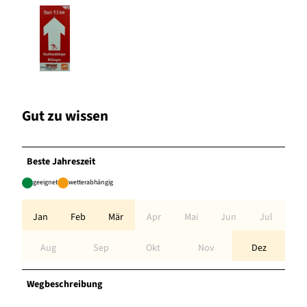
Gut zu wissen
Beste Jahreszeit
geeignet
wetterabhängig
Jan
Feb
Mär
Apr
Mai
Jun
Jul
Aug
Sep
Okt
Nov
Dez
Wegbeschreibung