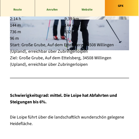
GPX
Route
Anrufen
Website
2:14 h
9,39 km
© Tourist-Information Willingen, David Heise |
© Sauerland-Tourismus, Marco Kraft |
144 m
144 m
CC-BY-SA
CC-BY-SA
736 m
832 m
96 m
Start: Große Grube, Auf dem Ettelsberg, 34508 Willingen
(Upland), erreichbar über Zubringerloipen
© Tourist-Information Willingen, David Heise |
CC-BY-SA
Ziel: Große Grube, Auf dem Ettelsberg, 34508 Willingen
(Upland), erreichbar über Zubringerloipen
Schwierigkeitsgrad: mittel. Die Loipe hat Abfahrten und
Steigungen bis 6%.
Die Loipe führt über die landschaftlich wunderschön gelegene
Heidefläche.