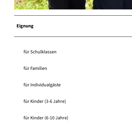
m
-
© Ettelsberg-Seilbahn GmbH & Co. KG |
CC-BY-SA
b
i
Eignung
z
a
r
r
für Schulklassen
©
H
für Familien
e
r
für Individualgäste
b
e
r
für Kinder (3-6 Jahre)
t
R
für Kinder (6-10 Jahre)
o
y