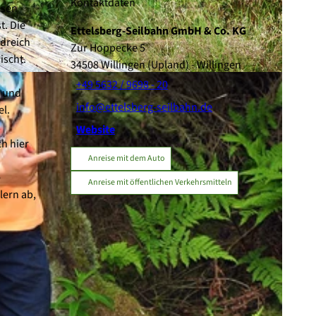
Kontaktdaten
esen
t. Die
Ettelsberg-Seilbahn GmbH & Co. KG
rdreich
Zur Hoppecke 5
ischt.
34508
Willingen (Upland)
- Willingen
+49 5632 / 9698 - 20
e und
info@ettelsberg-seilbahn.de
el.
Website
h hier
Anreise mit dem Auto
e
Anreise mit öffentlichen Verkehrsmitteln
lern ab,