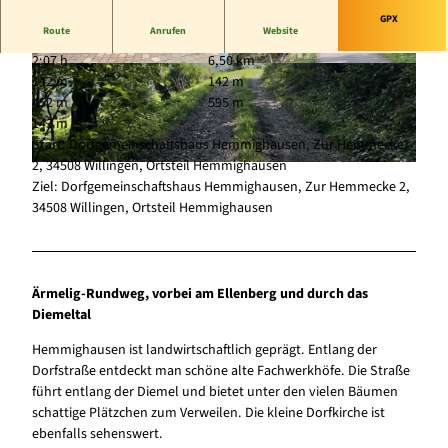
GPX
Route
Anrufen
Website
2:07 h
6,50 km
© Sophia Beyer, Tourist-Information Willingen
© Sophia Beyer, Tourist-Information Willingen
142 m
142 m
|
CC-BY-SA
|
CC-BY-SA
452 m
595 m
143 m
Start: Dorfgemeinschaftshaus Hemmighausen, Zur Hemmecke
2, 34508 Willingen, Ortsteil Hemmighausen
© Sophia Beyer, Tourist-Information Willingen |
CC-BY-SA
Ziel: Dorfgemeinschaftshaus Hemmighausen, Zur Hemmecke 2,
34508 Willingen, Ortsteil Hemmighausen
Ärmelig-Rundweg, vorbei am Ellenberg und durch das
Diemeltal
Hemmighausen ist landwirtschaftlich geprägt. Entlang der
Dorfstraße entdeckt man schöne alte Fachwerkhöfe. Die Straße
führt entlang der Diemel und bietet unter den vielen Bäumen
schattige Plätzchen zum Verweilen. Die kleine Dorfkirche ist
ebenfalls sehenswert.