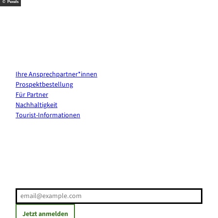
© Pexels
Kontakt & Services
Ihre Ansprechpartner*innen
Prospektbestellung
Für Partner
Nachhaltigkeit
Tourist-Informationen
Erholung direkt ins Postfach
E-Mail-Adresse
(Erforderlich)
Jetzt anmelden