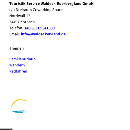
Touristik Service Waldeck-Ederbergland GmbH
c/o Dreiraum Coworking Space
Nordwall 12
34497 Korbach
Telefon:
+49 5631 9541359
Email:
info@waldecker-land.de
Themen
Familienurlaub
Wandern
Radfahren
F
P
Y
I
a
i
o
n
c
n
u
s
e
t
t
t
b
e
u
a
o
r
b
g
o
e
e
r
k
s
a
t
m