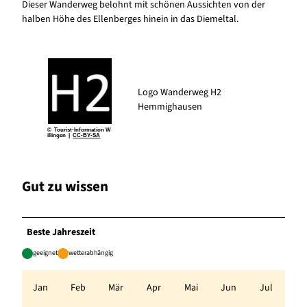
Dieser Wanderweg belohnt mit schönen Aussichten von der
halben Höhe des Ellenberges hinein in das Diemeltal.
Logo Wanderweg H2
Hemmighausen
© Tourist-Information W
illingen |
CC-BY-SA
Gut zu wissen
Beste Jahreszeit
geeignet
wetterabhängig
Jan
Feb
Mär
Apr
Mai
Jun
Jul