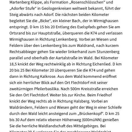
Martenberg Klippe, als Formation „Rosenschlösschen“ und
„Adorfer Stufe“ in Geologenkreisen weltweit bekannt, führt der
Steig abwärts nach Adorf. Die nächsten beiden Kilometer
begleitet Sie die „Bicke“, ein kleiner Bach, der in Wirmighausen
entspringt. D km 15 bis 20 Entlang des Eselspfads gehen Sie am
Ortsrand bis zur Hauptstraße, überqueren die K74 und verlassen
Wirmighausen in Richtung Lenkenberg. Vorbei an Wiesen und
Feldern über den Lenkenberg bis zum Waldrand, nach kurzem
Rechtsabbieger gehen Sie wieder linkerhand zum Stunzenberg
parallel und oberhalb der Aartalstraße im Wald. Bei Kilometer
18,5 knickt der Weg rechtwinklig ab in Richtung Eichenlied. D km
20 bis 25 Bei Kilometer 20 überqueren Sie die K74 und gehen
dann in Richtung Kalkrose. Aus dem Wald kommend eröffnet
sich ein herrlicher Blick auf den Ort Flechtdorf mit seiner
zweitürmigen Pfeilerbasilika. Nach 500m Kreisstraße erreichen
Sie den Ort Flechtdorf. Weiter bis zur Kirche. Beim Friedhof
knickt der Weg rechts ab in Richtung Halsberg. Vorbei an
Waldrändern, Feldern und Wiesen geht der Weg in einer Schleife
durch den Wald leicht ansteigend zum „Brückenkopf“. D km 25
bis 30 Auf dem relativ ebenen Höhenweg (600müNN) genießen
Sie die herrliche Waldlandschaft des Mittelgebirges. Bei