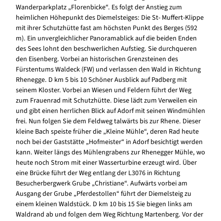
Wanderparkplatz „Florenbicke“. Es folgt der Anstieg zum
heimlichen Höhepunkt des Diemelsteiges: Die St- Muffert-Klippe
mit ihrer Schutzhütte fast am höchsten Punkt des Berges (592
m). Ein unvergleichlicher Panoramablick auf die beiden Enden
des Sees lohnt den beschwerlichen Aufstieg. Sie durchqueren
den Eisenberg. Vorbei an historischen Grenzsteinen des
Fürstentums Waldeck (FW) und verlassen den Wald in Richtung
Rhenegge. D km 5 bis 10 Schöner Ausblick auf Padberg mit
seinem Kloster. Vorbei an Wiesen und Feldern führt der Weg
zum Frauenrad mit Schutzhütte. Diese lädt zum Verweilen ein
und gibt einen herrlichen Blick auf Adorf mit seinen Windmühlen
frei. Nun folgen Sie dem Feldweg talwärts bis zur Rhene. Dieser
kleine Bach speiste früher die „Kleine Mühle“, deren Rad heute
noch bei der Gaststätte „Hofmeister“ in Adorf besichtigt werden
kann. Weiter längs des Mühlengrabens zur Rhenegger Mühle, wo
heute noch Strom mit einer Wasserturbine erzeugt wird. Über
eine Brücke führt der Weg entlang der L3076 in Richtung
Besucherbergwerk Grube „Christiane“. Aufwärts vorbei am
Ausgang der Grube „Pferdestollen“ führt der Diemelsteig zu
einem kleinen Waldstück. D km 10 bis 15 Sie biegen links am
Waldrand ab und folgen dem Weg Richtung Martenberg. Vor der