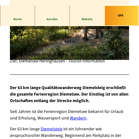
GPX
Route
Anrufen
Website
18:08 h
63,19 km
© Tourist-Information Diemelsee, Markus Ballk
© Tourist-Information Diemelsee, Markus Ballk
1.700 m
1.700 m
ow |
CC-BY-SA
ow |
CC-BY-SA
329 m
644 m
315 m
Start: Diemelsee-Heringhausen - Tourist-Information
Ziel: Diemelsee-Heringhausen - Tourist-Information
© Tourist-Information Diemelsee, Klaus-Peter Kappest |
CC-BY-SA
Der 63 km lange Qualitätswanderweg Diemelsteig erschließt
die gesamte Ferienregion Diemelsee. Der Einstieg ist von allen
Ortschaften entlang der Strecke möglich.
Seit Jahren ist die Ferienregion Diemelsee bekannt für Urlaub
und Erholung, Wassersport und
Wandern
.
Der 63 km lange
Diemelsteig
ist ein lohnender wie
anspruchsvoller Wanderweg. Beginnend am Parkplatz in der