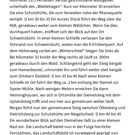
Kilometer 29,5 verlassen Sie das geschlossene Waldgebiet
unterhalb des „Widdehagen“. Kurz vor Kilometer 30 erreichen
Sie eine Schutzhütte, die zum Verweilen nahe der Rhenequelle
einlädt. D km 30 bis 35 Ein kurzes Stück führt der Weg über die
K68, geradeaus weiter zum kleinen Wäldchen. Wenn Sie dies
durchquert haben, eröffnet sich der Blick auf den Ort
Schweinsbühl. In einer kleinen Schleife verlassen Sie den
Ortsrand von Schweinsbühl, wobei man die K 67überquert. Auf
dem Höhenweg vorbei am „Winterscheid“ biegen Sie links ab.
Bei Kilometer 33 knickt der Weg rechts ab läuft ca. 800m
geradeaus durch den Wald. Schlängelnd geht der Steig bergab
zum Hamesbeutel, umrundet ihn und führt weiter steil bergab
zum Ortskern Deisfeld. D km 35 bis 40 Nach einer kleinen
Schleife im Ort führt der Weg ca. 2 km entlang der Diemel zur
Speier-Mühle. Nach wenigen Metern erreichen Sie dann
Hemmighausen, wo sich in Ortsmitte der Diemelsteig mit dem
Uplandsteig trifft und von hier aus gemeinsam weiter läuft.
Bergan führt nun der gemeinsame Steig zwischen Ölkesberg und
Dietrichsberg zur Schutzhütte am Niegelscheid. D km 40 bis 45
Ein wunderbarer Blick auf den Diemelsee lädt zu einer kleinen
Rast ein. Die Landschaft bietet nun in der Folge herrliche
Fernsichten, das Landschaftsbild ist vorwiegend geprägt von