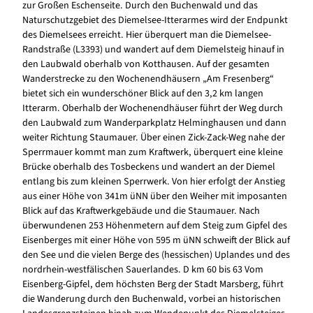
zur Großen Eschenseite. Durch den Buchenwald und das
Naturschutzgebiet des Diemelsee-Itterarmes wird der Endpunkt
des Diemelsees erreicht. Hier überquert man die Diemelsee-
Randstraße (L3393) und wandert auf dem Diemelsteig hinauf in
den Laubwald oberhalb von Kotthausen. Auf der gesamten
Wanderstrecke zu den Wochenendhäusern „Am Fresenberg“
bietet sich ein wunderschöner Blick auf den 3,2 km langen
Itterarm. Oberhalb der Wochenendhäuser führt der Weg durch
den Laubwald zum Wanderparkplatz Helminghausen und dann
weiter Richtung Staumauer. Über einen Zick-Zack-Weg nahe der
Sperrmauer kommt man zum Kraftwerk, überquert eine kleine
Brücke oberhalb des Tosbeckens und wandert an der Diemel
entlang bis zum kleinen Sperrwerk. Von hier erfolgt der Anstieg
aus einer Höhe von 341m üNN über den Weiher mit imposanten
Blick auf das Kraftwerkgebäude und die Staumauer. Nach
überwundenen 253 Höhenmetern auf dem Steig zum Gipfel des
Eisenberges mit einer Höhe von 595 m üNN schweift der Blick auf
den See und die vielen Berge des (hessischen) Uplandes und des
nordrhein-westfälischen Sauerlandes. D km 60 bis 63 Vom
Eisenberg-Gipfel, dem höchsten Berg der Stadt Marsberg, führt
die Wanderung durch den Buchenwald, vorbei an historischen