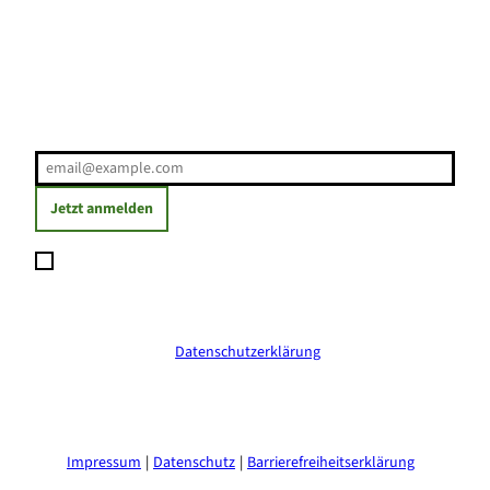
Erholung direkt ins Postfach
E-Mail-Adresse
(Erforderlich)
Jetzt anmelden
Ich möchte den Newsletter abonnieren und willige ein, dass
meine angegebenen Daten zum Versand des Newsletters
verarbeitet werden. Die Einwilligung kann ich jederzeit mit
Wirkung für die Zukunft widerrufen. Weitere Informationen
erhalte ich in der
Datenschutzerklärung
.
(Erforderlich)
Impressum
Datenschutz
Barrierefreiheitserklärung