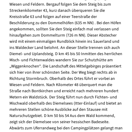
Wiesen und Feldern. Bergauf folgen Sie dem Steig bis zum
Streckenkilometer 43, kurz danach überqueren Sie die
Kreisstraße 63 und folgen auf einer Teerstraße der
Beschilderung zu den Dommelhöfen (635 m NN) . Bei den Höfen
angekommen, sollten Sie den Steig einfach mal verlassen und
hinaufgehen zum Dommelturm (726 m NN). Dieser Abstecher
wird mit einem einmaligen Rundblick hinein ins Sauerland und
ins Waldecker Land belohnt. An dieser Stelle trennen sich auch
Diemel- und Uplandsteig. D km 45 bis 50 Inmitten des herrlichen
Misch- und Fichtenwaldes wandern Sie zur Schutzhütte am
„Wiggenknochen“. Die Landschaft des Mittelgebirges präsentiert
sich hier von ihrer schönsten Seite. Der Weg biegt rechts ab in
Richtung Stormbruch. Oberhalb des Ortes führt er vorbei an
Wiesen und Feldern. Nach Kilometer 48 überquert man die
Straße nach Bontkirchen und erreicht nach mehreren hundert
Metern ein Waldstück. Der Steig führt nun durch Fichten- und
Mischwald oberhalb des Diemelsees (Itter-Einlauf) und bietet an
mehreren Stellen schöne Ausblicke auf den Stausee mit
Naturschutzgebiet. D km 50 bis 54 Aus dem Wald kommend,
zeigt sich der Diemelsee von seiner hessischen Badeseite.
Abwärts zum Uferrandweg bei den Campingplätzen gelangt man