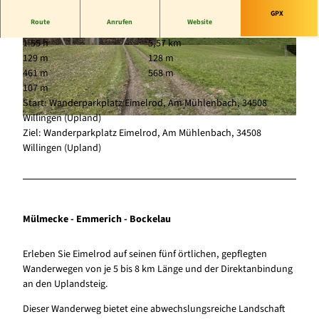
GPX
Route
Anrufen
Website
1:55 h
5,57 km
© Sophia Beyer, Tourist-Information Willingen
© Sophia Beyer, Tourist-Information Willingen
129 m
128 m
|
CC-BY-SA
|
CC-BY-SA
461 m
568 m
107 m
Start: Wanderparkplatz Eimelrod, Am Mühlenbach, 34508
Willingen (Upland)
© Sophia Beyer, Tourist-Information Willingen |
CC-BY-SA
Ziel: Wanderparkplatz Eimelrod, Am Mühlenbach, 34508
Willingen (Upland)
Mülmecke - Emmerich - Bockelau
Erleben Sie Eimelrod auf seinen fünf örtlichen, gepflegten
Wanderwegen von je 5 bis 8 km Länge und der Direktanbindung
an den Uplandsteig.
Dieser Wanderweg bietet eine abwechslungsreiche Landschaft