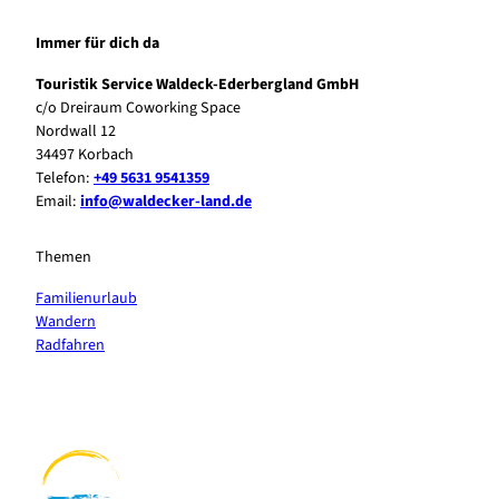
Immer für dich da
Touristik Service Waldeck-Ederbergland GmbH
c/o Dreiraum Coworking Space
Nordwall 12
34497 Korbach
Telefon:
+49 5631 9541359
Email:
info@waldecker-land.de
Themen
Familienurlaub
Wandern
Radfahren
F
P
Y
I
a
i
o
n
c
n
u
s
e
t
t
t
b
e
u
a
o
r
b
g