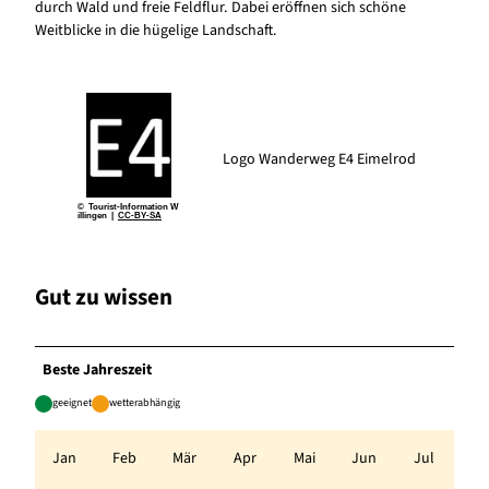
durch Wald und freie Feldflur. Dabei eröffnen sich schöne
Weitblicke in die hügelige Landschaft.
Logo Wanderweg E4 Eimelrod
© Tourist-Information W
illingen |
CC-BY-SA
Gut zu wissen
Beste Jahreszeit
geeignet
wetterabhängig
Jan
Feb
Mär
Apr
Mai
Jun
Jul