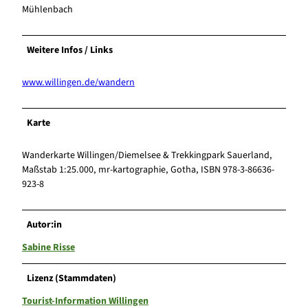
Mühlenbach
Weitere Infos / Links
www.willingen.de/wandern
Karte
Wanderkarte Willingen/Diemelsee & Trekkingpark Sauerland,
Maßstab 1:25.000, mr-kartographie, Gotha, ISBN 978-3-86636-
923-8
Autor:in
Sabine Risse
Lizenz (Stammdaten)
Tourist-Information Willingen