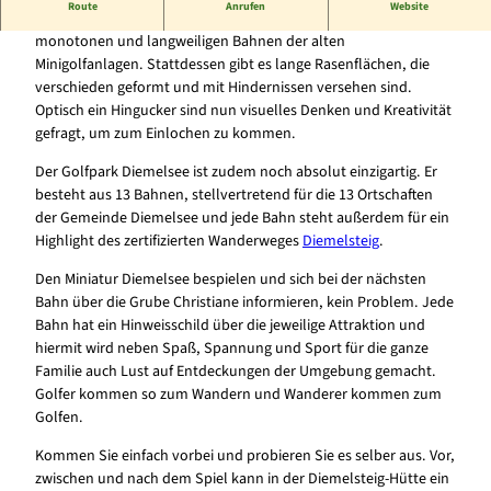
Route
Anrufen
Website
Adventure Minigolf ist weit weg von den asphaltierten,
monotonen und langweiligen Bahnen der alten
Minigolfanlagen. Stattdessen gibt es lange Rasenflächen, die
verschieden geformt und mit Hindernissen versehen sind.
Optisch ein Hingucker sind nun visuelles Denken und Kreativität
gefragt, um zum Einlochen zu kommen.
Der Golfpark Diemelsee ist zudem noch absolut einzigartig. Er
besteht aus 13 Bahnen, stellvertretend für die 13 Ortschaften
der Gemeinde Diemelsee und jede Bahn steht außerdem für ein
Highlight des zertifizierten Wanderweges
Diemelsteig
.
Den Miniatur Diemelsee bespielen und sich bei der nächsten
Bahn über die Grube Christiane informieren, kein Problem. Jede
Bahn hat ein Hinweisschild über die jeweilige Attraktion und
hiermit wird neben Spaß, Spannung und Sport für die ganze
Familie auch Lust auf Entdeckungen der Umgebung gemacht.
Golfer kommen so zum Wandern und Wanderer kommen zum
Golfen.
Kommen Sie einfach vorbei und probieren Sie es selber aus. Vor,
zwischen und nach dem Spiel kann in der Diemelsteig-Hütte ein