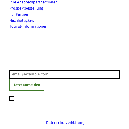
Ihre Ansprechpartner*innen
Prospektbestellung
Für Partner
Nachhaltigkeit
Tourist-Informationen
Erholung direkt ins Postfach
E-Mail-Adresse
(Erforderlich)
Jetzt anmelden
Ich möchte den Newsletter abonnieren und willige ein, dass
meine angegebenen Daten zum Versand des Newsletters
verarbeitet werden. Die Einwilligung kann ich jederzeit mit
Wirkung für die Zukunft widerrufen. Weitere Informationen
erhalte ich in der
Datenschutzerklärung
.
(Erforderlich)