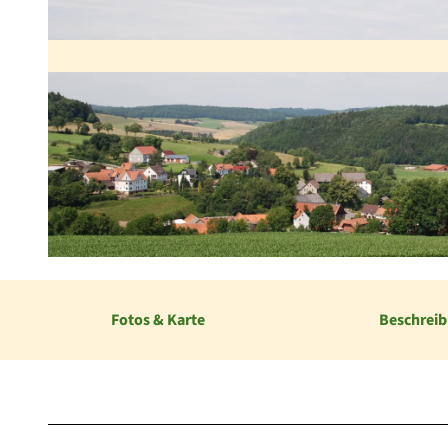
© Tourist-Information Diemelsee |
CC-BY-SA
Fotos & Karte
Beschrei