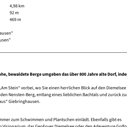
4,98 km
92 m
469 m
hausen"
ausen"
ohe, bewaldete Berge umgeben das über 800 Jahre alte Dorf, ind
Am Stein“ vorbei, wo Sie einen herrlichen Blick auf den Diemelsee
den Nensten-Berg, entlang eines lieblichen Bachtals und zurück z
us“ Giebringhausen.
 Sommer zum Schwimmen und Plantschen einlädt. Ebenfalls gibt es
um Visionarium, das GeoFoyer Diemelsee oder den Adeventure Golf