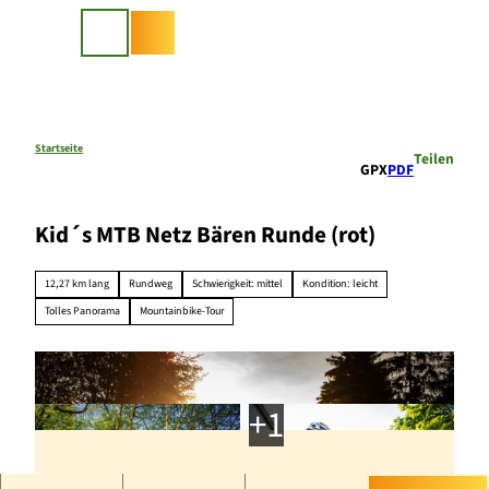
Z
u
Suche
m
I
n
h
a
Startseite
Teilen
GPX
PDF
l
t
Kid´s MTB Netz Bären Runde (rot)
12,27 km lang
Rundweg
Schwierigkeit: mittel
Kondition: leicht
Tolles Panorama
Mountainbike-Tour