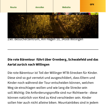
GPX
Route
Anrufen
Website
1:18 h
12,27 km
© Sabrina Voss, Sauerland-Tourismus e.V. |
© Sabrina Voss, Sauerland-Tourismus e.V. |
210 m
214 m
CC-BY-SA
CC-BY-SA
521 m
658 m
137 m
Start: Besucherzentrum, Am Hagen 10, 34508 Willingen
Ziel: Besucherzentrum, Am Hagen 10, 34508 Willingen
© Sabrina Voss, Sauerland-Tourismus e.V. |
CC-BY-SA
Die rote Bärentour führt über Orenberg, Schwalefeld und das
Aartal zurück nach Willingen
Die rote Bärentour ist Teil der Willinger MTB-Strecken für Kinder.
Diese sind so gut vernetzt und ausgeschildert, dass Eltern und
Kinder noch während der Tour entscheiden können, welchen
Weg sie einschlagen wollen und wie lang die Strecke sein
soll.Wichtig: Die Anforderungsprofile sind nur Richtwerte - diese
können natürlich von Kind zu Kind verschieden sein. Kinder
sollen hier auch nicht alleine biken. Mountainbikes sind in jedem