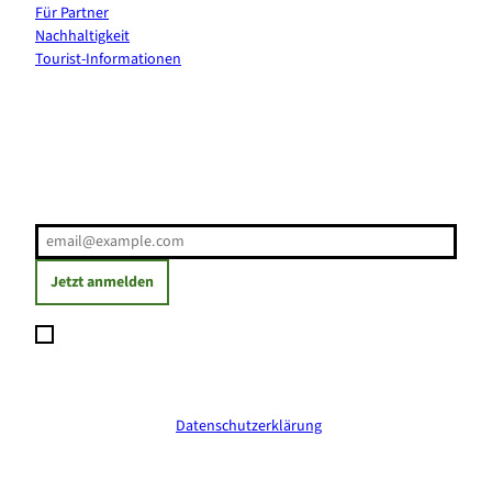
Für Partner
Nachhaltigkeit
Tourist-Informationen
Erholung direkt ins Postfach
E-Mail-Adresse
(Erforderlich)
Jetzt anmelden
Ich möchte den Newsletter abonnieren und willige ein, dass
meine angegebenen Daten zum Versand des Newsletters
verarbeitet werden. Die Einwilligung kann ich jederzeit mit
Wirkung für die Zukunft widerrufen. Weitere Informationen
erhalte ich in der
Datenschutzerklärung
.
(Erforderlich)