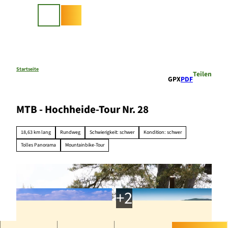
Z
u
Suche
m
I
n
h
a
Startseite
Teilen
GPX
PDF
l
t
MTB - Hochheide-Tour Nr. 28
18,63 km lang
Rundweg
Schwierigkeit: schwer
Kondition: schwer
Tolles Panorama
Mountainbike-Tour