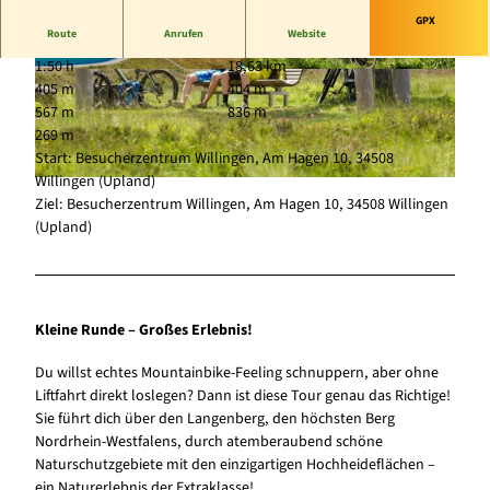
GPX
Route
Anrufen
Website
1:50 h
18,63 km
© Tourist-Information Willingen, Maik Juleman
© Ralf Schanze, Sauerland-Tourismus e.V. |
405 m
404 m
n |
CC-BY-SA
CC-BY-SA
567 m
836 m
269 m
Start: Besucherzentrum Willingen, Am Hagen 10, 34508
Willingen (Upland)
© Ralf Schanze, Sauerland-Tourismus e.V. |
CC-BY-SA
Ziel: Besucherzentrum Willingen, Am Hagen 10, 34508 Willingen
(Upland)
Kleine Runde – Großes Erlebnis!
Du willst echtes Mountainbike-Feeling schnuppern, aber ohne
Liftfahrt direkt loslegen? Dann ist diese Tour genau das Richtige!
Sie führt dich über den Langenberg, den höchsten Berg
Nordrhein-Westfalens, durch atemberaubend schöne
Naturschutzgebiete mit den einzigartigen Hochheideflächen –
ein Naturerlebnis der Extraklasse!