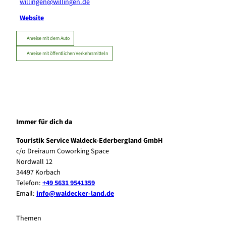
willingen@willingen.de
Website
Anreise mit dem Auto
Anreise mit öffentlichen Verkehrsmitteln
Immer für dich da
Touristik Service Waldeck-Ederbergland GmbH
c/o Dreiraum Coworking Space
Nordwall 12
34497 Korbach
Telefon:
+49 5631 9541359
Email:
info@waldecker-land.de
Themen