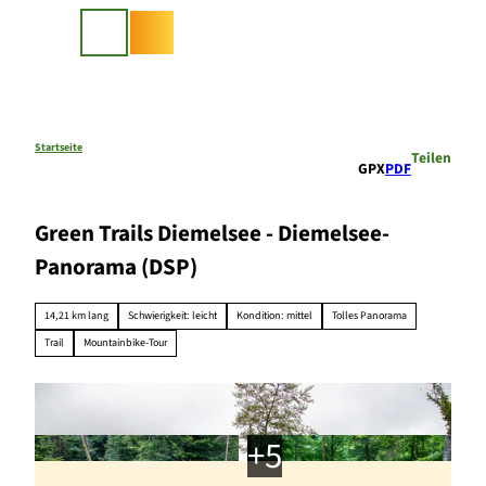
Z
u
Suche
m
I
n
h
a
Startseite
Teilen
GPX
PDF
l
t
Green Trails Diemelsee - Diemelsee-
Panorama (DSP)
14,21 km lang
Schwierigkeit: leicht
Kondition: mittel
Tolles Panorama
Trail
Mountainbike-Tour