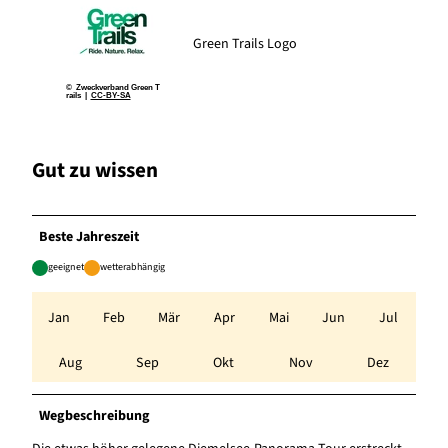
Green Trails Logo
© Zweckverband Green T
rails |
CC-BY-SA
Gut zu wissen
Beste Jahreszeit
geeignet
wetterabhängig
Jan
Feb
Mär
Apr
Mai
Jun
Jul
Aug
Sep
Okt
Nov
Dez
Wegbeschreibung