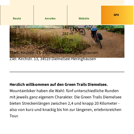
GPX
Route
Anrufen
Website
1:10 h
14,21 km
© Marius Lahme, Zweckverband Green Trails |
© Marius Lahme, Zweckverband Green Trails |
281 m
282 m
CC-BY-SA
CC-BY-SA
390 m
657 m
267 m
Start: Kirchstr. 13, 34519 Diemelsee-Heringhausen
Ziel: Kirchstr. 13, 34519 Diemelsee-Heringhausen
© Marius Lahme, Zweckverband Green Trails |
CC-BY-SA
Herzlich willkommen auf den Green Trails Diemelsee.
Mountainbiker haben die Wahl: fünf unterschiedliche Runden
mit jeweils ganz eigenem Charakter. Die Green Trails Diemelsee
bieten Streckenlängen zwischen 2,4 und knapp 20 Kilometer -
also von kurz und knackig bis hin zur längeren, erlebnisreichen
Tour.