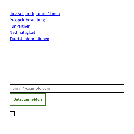
Kontakt & Services
Ihre Ansprechpartner*innen
Prospektbestellung
Für Partner
Nachhaltigkeit
Tourist-Informationen
Erholung direkt ins Postfach
E-Mail-Adresse
(Erforderlich)
Jetzt anmelden
Ich möchte den Newsletter abonnieren und willige ein, dass
meine angegebenen Daten zum Versand des Newsletters
verarbeitet werden. Die Einwilligung kann ich jederzeit mit
Wirkung für die Zukunft widerrufen. Weitere Informationen