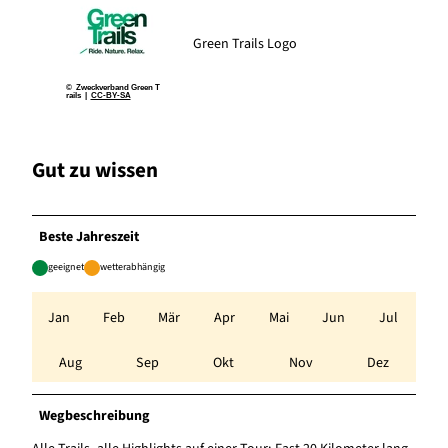
Green Trails Logo
© Zweckverband Green T
rails |
CC-BY-SA
Gut zu wissen
Beste Jahreszeit
geeignet
wetterabhängig
Jan
Feb
Mär
Apr
Mai
Jun
Jul
Aug
Sep
Okt
Nov
Dez
Wegbeschreibung