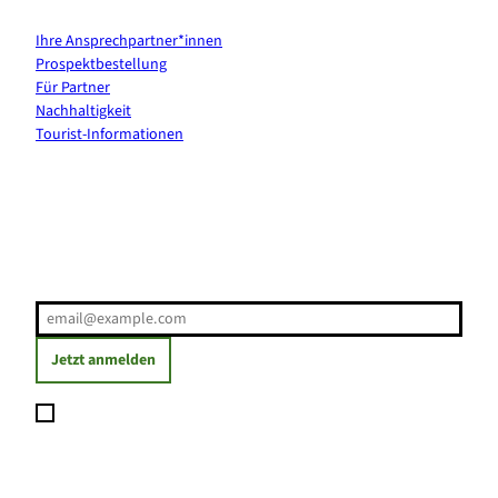
Ihre Ansprechpartner*innen
Prospektbestellung
Für Partner
Nachhaltigkeit
Tourist-Informationen
Erholung direkt ins Postfach
E-Mail-Adresse
(Erforderlich)
Jetzt anmelden
Ich möchte den Newsletter abonnieren und willige ein, dass
meine angegebenen Daten zum Versand des Newsletters
verarbeitet werden. Die Einwilligung kann ich jederzeit mit
Wirkung für die Zukunft widerrufen. Weitere Informationen