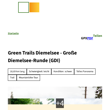
Z
u
Suche
m
I
n
h
a
Startseite
Teilen
GPX
PDF
l
t
Green Trails Diemelsee - Große
Diemelsee-Runde (GDI)
18,69 km lang
Schwierigkeit: leicht
Kondition: schwer
Tolles Panorama
Trail
Mountainbike-Tour