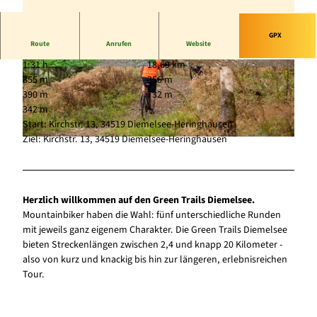
GPX
Route
Anrufen
Website
1:31 h
18,69 km
© Marius Lahme, Zweckverband Green Trails |
© Marius Lahme, Zweckverband Green Trails |
355 m
356 m
CC-BY-SA
CC-BY-SA
390 m
732 m
342 m
Start: Kirchstr. 13, 34519 Diemelsee-Heringhausen
Ziel: Kirchstr. 13, 34519 Diemelsee-Heringhausen
© Marius Lahme, Zweckverband Green Trails |
CC-BY-SA
Herzlich willkommen auf den Green Trails Diemelsee.
Mountainbiker haben die Wahl: fünf unterschiedliche Runden
mit jeweils ganz eigenem Charakter. Die Green Trails Diemelsee
bieten Streckenlängen zwischen 2,4 und knapp 20 Kilometer -
also von kurz und knackig bis hin zur längeren, erlebnisreichen
Tour.