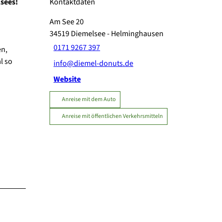
lsees!
Kontaktdaten
Am See 20
34519
Diemelsee
- Helminghausen
0171 9267 397
en,
l so
info@diemel-donuts.de
Website
Anreise mit dem Auto
Anreise mit öffentlichen Verkehrsmitteln