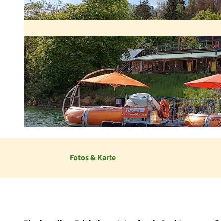
© Tourist-Information Diemelsee, Diemel Dount_Loreta Böhm |
CC-BY-SA
Fotos & Karte