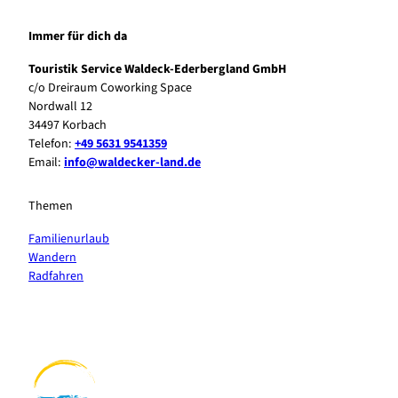
Immer für dich da
Touristik Service Waldeck-Ederbergland GmbH
c/o Dreiraum Coworking Space
Nordwall 12
34497 Korbach
Telefon:
+49 5631 9541359
Email:
info@waldecker-land.de
Themen
Familienurlaub
Wandern
Radfahren
F
P
Y
I
a
i
o
n
c
n
u
s
e
t
t
t
b
e
u
a
o
r
b
g