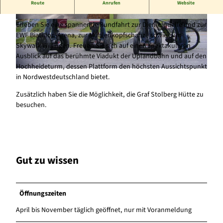
Route
Anrufen
Website
Segway Tour Willingen
Erleben Sie eine spannende Rundfahrt zur Diemelquelle und zur
© Stefan Wocadlo |
CC-BY-SA
© Stefan Wocadlo |
CC-BY-SA
EWF Biathlon-Arena, zur Mühlenkopfschanze sowie zum
Skywalk Willingen. Freuen Sie sich auf einen spektakulären
Ausblick auf das berühmte Viadukt der Uplandbahn und auf den
Hochheideturm, dessen Plattform den höchsten Aussichtspunkt
© Stefan Wocadlo |
CC-BY-SA
in Nordwestdeutschland bietet.
Zusätzlich haben Sie die Möglichkeit, die Graf Stolberg Hütte zu
besuchen.
Gut zu wissen
Öffnungszeiten
April bis November täglich geöffnet, nur mit Voranmeldung