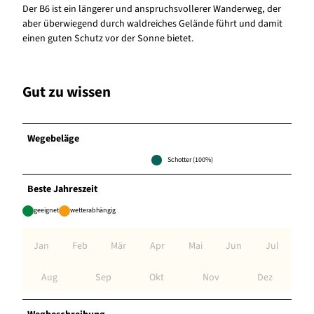
Der B6 ist ein längerer und anspruchsvollerer Wanderweg, der
aber überwiegend durch waldreiches Gelände führt und damit
einen guten Schutz vor der Sonne bietet.
Gut zu wissen
Wegebeläge
Schotter (100%)
Beste Jahreszeit
geeignet
wetterabhängig
Jan
Feb
Mär
Apr
Mai
Jun
Jul
Aug
Sep
Okt
Nov
Dez