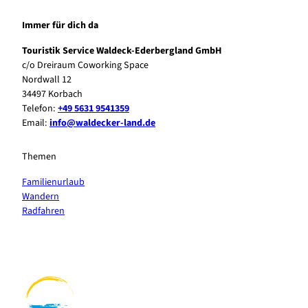
Immer für dich da
Touristik Service Waldeck-Ederbergland GmbH
c/o Dreiraum Coworking Space
Nordwall 12
34497 Korbach
Telefon:
+49 5631 9541359
Email:
info@waldecker-land.de
Themen
Familienurlaub
Wandern
Radfahren
F
P
Y
I
a
i
o
n
c
n
u
s
e
t
t
t
b
e
u
a
o
r
b
g