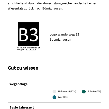
anschließend durch die abwechslungsreiche Landschaft eines
Wiesentals zurück nach Bömighausen.
Logo Wanderweg B3
Boemighausen
© Tourist-Information W
illingen |
CC-BY-SA
Gut zu wissen
Wegebeläge
Unbekannt (97%)
Schotter (2%)
Weg (1%)
Beste Jahreszeit