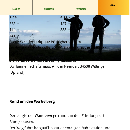
GPX
Route
Anrufen
Website
2:29 h
6,88 km
223 m
187 m
414 m
555 m
141 m
Start: Wanderparkplatz Bömighausen am
Dorfgemeinschaftshaus, An der Neerdar, 34508 Willingen
© www.bevandert.com, Sauerland-Tourismus |
CC-BY-SA
(Upland)
Ziel: Wanderparkplatz Bömighausen am
© (c) Klaus-Peter Kappest, Germany |
CC-BY-SA
Dorfgemeinschaftshaus, An der Neerdar, 34508 Willingen
(Upland)
Rund um den Werbelberg
Der längte der Wanderwege rund um den Erholungsort
Bömighausen.
Der Weg führt bergauf bis zur ehemaligen Bahnstation und