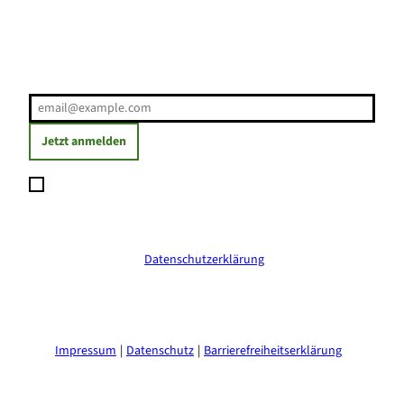
Erholung direkt ins Postfach
E-Mail-Adresse
(Erforderlich)
Jetzt anmelden
Ich möchte den Newsletter abonnieren und willige ein, dass
meine angegebenen Daten zum Versand des Newsletters
verarbeitet werden. Die Einwilligung kann ich jederzeit mit
Wirkung für die Zukunft widerrufen. Weitere Informationen
erhalte ich in der
Datenschutzerklärung
.
(Erforderlich)
Impressum
Datenschutz
Barrierefreiheitserklärung