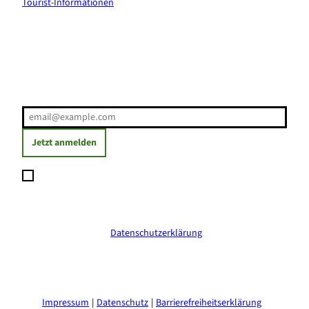
Tourist-Informationen
Erholung direkt ins Postfach
E-Mail-Adresse
(Erforderlich)
Jetzt anmelden
Ich möchte den Newsletter abonnieren und willige ein, dass
meine angegebenen Daten zum Versand des Newsletters
verarbeitet werden. Die Einwilligung kann ich jederzeit mit
Wirkung für die Zukunft widerrufen. Weitere Informationen
erhalte ich in der
Datenschutzerklärung
.
(Erforderlich)
Impressum
Datenschutz
Barrierefreiheitserklärung