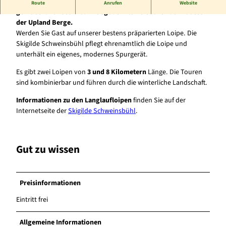
In Schweinsbühl können Sie eine gemütliche Langlauftour
Route
Anrufen
Website
genießen. Auf 505m Ü.NN liegt der kleine Ort vor der Kulisse
der Upland Berge.
Werden Sie Gast auf unserer bestens präparierten Loipe. Die
Skigilde Schweinsbühl pflegt ehrenamtlich die Loipe und
unterhält ein eigenes, modernes Spurgerät.
Es gibt zwei Loipen von
3 und 8 Kilometern
Länge. Die Touren
sind kombinierbar und führen durch die winterliche Landschaft.
Informationen zu den Langlaufloipen
finden Sie auf der
Internetseite der
Skigilde Schweinsbühl
.
Gut zu wissen
Preisinformationen
Eintritt frei
Allgemeine Informationen