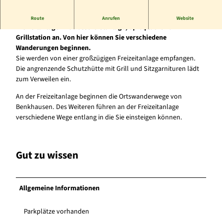
Der Wanderparkplatz in Benkhausen grenzt direkt an die
Route
Anrufen
Website
Freizeitanlage mit Wassertretanlage, Spielplatz und
Grillstation an. Von hier können Sie verschiedene
Wanderungen beginnen.
Sie werden von einer großzügigen Freizeitanlage empfangen.
Die angrenzende Schutzhütte mit Grill und Sitzgarnituren lädt
zum Verweilen ein.
An der Freizeitanlage beginnen die Ortswanderwege von
Benkhausen. Des Weiteren führen an der Freizeitanlage
verschiedene Wege entlang in die Sie einsteigen können.
Gut zu wissen
Allgemeine Informationen
Parkplätze vorhanden