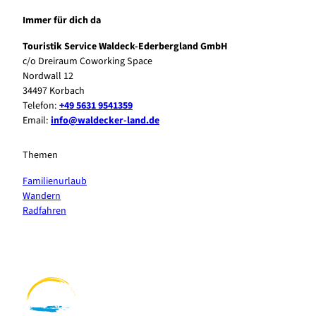
Immer für dich da
Touristik Service Waldeck-Ederbergland GmbH
c/o Dreiraum Coworking Space
Nordwall 12
34497 Korbach
Telefon:
+49 5631 9541359
Email:
info@waldecker-land.de
Themen
Familienurlaub
Wandern
Radfahren
F
P
Y
I
a
i
o
n
c
n
u
s
e
t
t
t
b
e
u
a
o
r
b
g
o
e
e
r