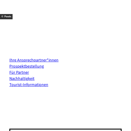
k
s
a
t
m
© Pexels
Kontakt & Services
Ihre Ansprechpartner*innen
Prospektbestellung
Für Partner
Nachhaltigkeit
Tourist-Informationen
Erholung direkt ins Postfach
E-Mail-Adresse
(Erforderlich)