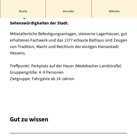
Erleben Sie das besondere Flair der Korbacher Altstadt. Sie
Route
Anrufen
Website
fahren geräuschlos und emissionsfrei zu vielen
Sehenswürdigkeiten der Stadt.
Mittelalterliche Befestigungsanlagen, steinerne Lagerhäuser, gut
erhaltenes Fachwerk und das 1377 erbaute Rathaus sind Zeugen
von Tradition, Macht und Reichtum der einzigen Hansestadt
Hessens.
Treffpunkt: Parkplatz auf der Hauer (Medebacher Landstraße)
Gruppengröße: 4 -9 Personen
Zielgruppe: Fahrgäste ab 14 Jahren
Gut zu wissen