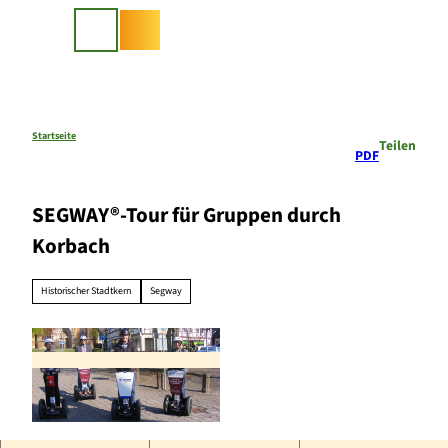
Z
u
Suche
m
I
n
h
a
Startseite
Teilen
PDF
l
t
SEGWAY®-Tour für Gruppen durch
Korbach
Historischer Stadtkern
Segway
© Segytour