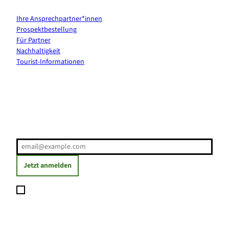
Ihre Ansprechpartner*innen
Prospektbestellung
Für Partner
Nachhaltigkeit
Tourist-Informationen
Erholung direkt ins Postfach
E-Mail-Adresse
(Erforderlich)
Jetzt anmelden
Ich möchte den Newsletter abonnieren und willige ein, dass
meine angegebenen Daten zum Versand des Newsletters
verarbeitet werden. Die Einwilligung kann ich jederzeit mit
Wirkung für die Zukunft widerrufen. Weitere Informationen