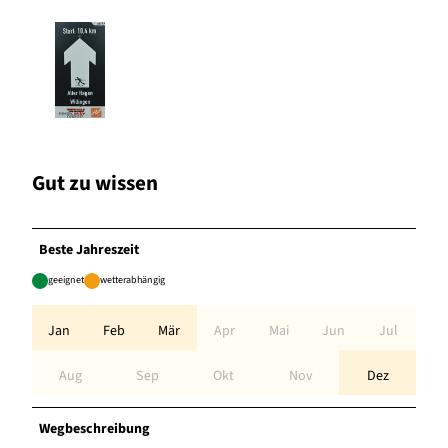
Gut zu wissen
Beste Jahreszeit
geeignet
wetterabhängig
Jan
Feb
Mär
Apr
Mai
Jun
Jul
Aug
Sep
Okt
Nov
Dez
Wegbeschreibung