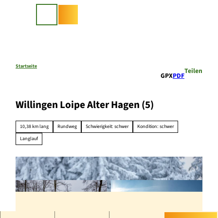
Z
u
Suche
m
I
n
h
a
Startseite
Teilen
GPX
PDF
l
t
Willingen Loipe Alter Hagen (5)
10,38 km lang
Rundweg
Schwierigkeit: schwer
Kondition: schwer
Langlauf