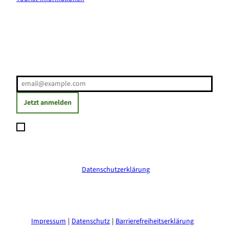
Erholung direkt ins Postfach
E-Mail-Adresse
(Erforderlich)
Jetzt anmelden
Ich möchte den Newsletter abonnieren und willige ein, dass
meine angegebenen Daten zum Versand des Newsletters
verarbeitet werden. Die Einwilligung kann ich jederzeit mit
Wirkung für die Zukunft widerrufen. Weitere Informationen
erhalte ich in der
Datenschutzerklärung
.
(Erforderlich)
Impressum
Datenschutz
Barrierefreiheitserklärung