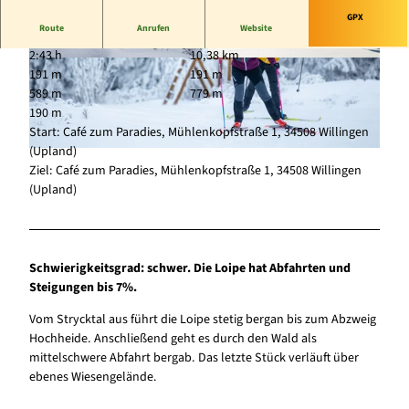
GPX
Route
Anrufen
Website
2:43 h
10,38 km
© Wintersport-Arena Sauerland, Stephan Peter
© Sauerland-Tourismus, Marco Kraft |
191 m
191 m
s |
CC-BY-SA
CC-BY-SA
589 m
779 m
190 m
Start: Café zum Paradies, Mühlenkopfstraße 1, 34508 Willingen
(Upland)
© Tourist-Information Willingen, David Heise |
CC-BY-SA
Ziel: Café zum Paradies, Mühlenkopfstraße 1, 34508 Willingen
(Upland)
Schwierigkeitsgrad: schwer. Die Loipe hat Abfahrten und
Steigungen bis 7%.
Vom Strycktal aus führt die Loipe stetig bergan bis zum Abzweig
Hochheide. Anschließend geht es durch den Wald als
mittelschwere Abfahrt bergab. Das letzte Stück verläuft über
ebenes Wiesengelände.