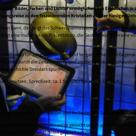
usche, Bilder, Farben und Lichter ermöglichen das Eintauchen in 
kungsreise zu den faszinierenden Kristallen aus der hiesigen Unt
eiben kann, das zeigt das Schwerspatmuseum in Medebach-Dreislar
orgt eine multimediale Präsentation, die Gesteinskunde in eine völ
 attraktiv für Jung und Alt. Hier sind Vergangenheit und Gegenw
laneten durch die Zeitalter verfolgen. Im nachgebauten Schaustol
augeschichte Dreislars spüren.
de benutzen. Sprechzeit: ca. 1 Stunde / Sprachen: Deutsch,
 Berges. Folgt seinen Hinweisen und ihr findet den Schatz im Museu
Es müssen Rätsel gelöst, Hinweise gesucht und Fragen beantwortet
der regulären Öffnungszeiten gespielt werden.