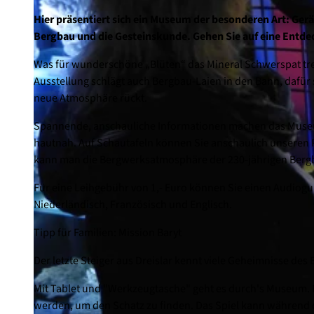
Hier präsentiert sich ein Museum der besonderen Art: Gerä
Bergbau und die Gesteinskunde. Gehen Sie auf eine Entdec
Was für wunderschöne „Blüten“ das Mineral Schwerspat tr
Ausstellung schlägt auch Bergbau-Laien in den Bann, dafür s
neue Atmosphäre rückt.
Spannende, anschauliche Informationen machen das Museum
hautnah. Auf Schautafeln können Sie anschaulich unseren P
kann man die Bergwerksatmosphäre der 230-jährigen Bergb
Für eine Leihgebühr von 1,- Euro können Sie einen Audiogui
Niederländisch, Französisch und Englisch.
Tipp für Familien: Mission Baryt
Der letzte Steiger aus Dreislar kennt viele Geheimnisse des
Mit Tablet und "Werkzeugtasche" geht es durch's Museum. 
werden, um den Schatz zu finden. Das Spiel kann während 