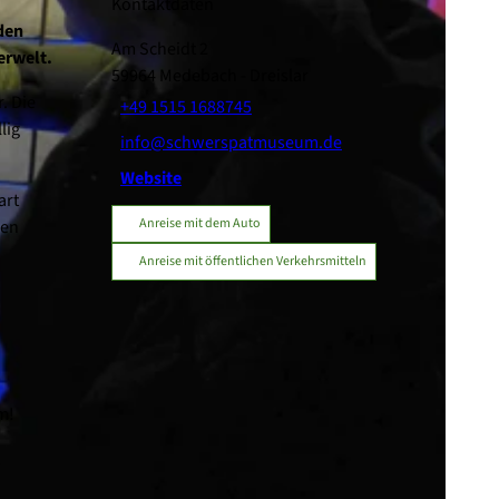
Kontaktdaten
den
Am Scheidt 2
erwelt.
59964
Medebach
- Dreislar
. Die
+49 1515 1688745
lig
info@schwerspatmuseum.de
Website
art
Anreise mit dem Auto
len
Anreise mit öffentlichen Verkehrsmitteln
m!