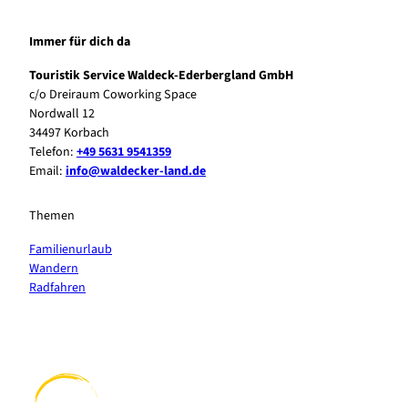
Immer für dich da
Touristik Service Waldeck-Ederbergland GmbH
c/o Dreiraum Coworking Space
Nordwall 12
34497 Korbach
Telefon:
+49 5631 9541359
Email:
info@waldecker-land.de
Themen
Familienurlaub
Wandern
Radfahren
F
P
Y
I
a
i
o
n
c
n
u
s
e
t
t
t
b
e
u
a