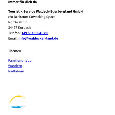
Immer für dich da
Touristik Service Waldeck-Ederbergland GmbH
c/o Dreiraum Coworking Space
Nordwall 12
34497 Korbach
Telefon:
+49 5631 9541359
Email:
info@waldecker-land.de
Themen
Familienurlaub
Wandern
Radfahren
F
P
Y
I
a
i
o
n
c
n
u
s
e
t
t
t
b
e
u
a
o
r
b
g
o
e
e
r
k
s
a