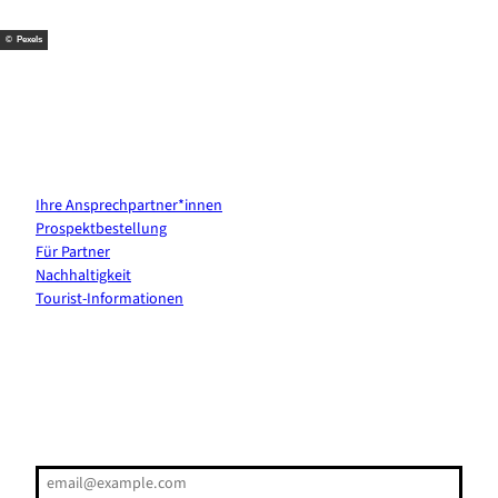
t
m
© Pexels
Kontakt & Services
Ihre Ansprechpartner*innen
Prospektbestellung
Für Partner
Nachhaltigkeit
Tourist-Informationen
Erholung direkt ins Postfach
E-Mail-Adresse
(Erforderlich)