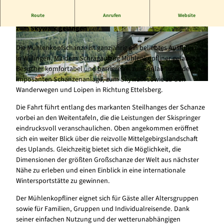
Route
Anrufen
Website
Die Mühlenkopfschanze komfortabel erleben und bequem
zum Skywalk gelangen
© muehlenkopf jjmedia |
CC-BY-SA
© muehlenkopf jjmedia |
CC-BY-SA
Die Mühlenkopfschanze ist ganzjährig ein beliebtes Ausflugsziel
in Willingen. Mit dem Schrägaufzug Mühlenkopfliner gelangen
Besucher komfortabel und barrierefrei zum Anlaufturm der
imposanten Schanzenanlage, zum Skywalk sowie zu den
© muehlenkopf jjmedia, imnotcaesar | KI-optimiert |
CC-BY-SA
Wanderwegen und Loipen in Richtung Ettelsberg.
Die Fahrt führt entlang des markanten Steilhanges der Schanze
vorbei an den Weitentafeln, die die Leistungen der Skispringer
eindrucksvoll veranschaulichen. Oben angekommen eröffnet
sich ein weiter Blick über die reizvolle Mittelgebirgslandschaft
des Uplands. Gleichzeitig bietet sich die Möglichkeit, die
Dimensionen der größten Großschanze der Welt aus nächster
Nähe zu erleben und einen Einblick in eine internationale
Wintersportstätte zu gewinnen.
Der Mühlenkopfliner eignet sich für Gäste aller Altersgruppen
sowie für Familien, Gruppen und Individualreisende. Dank
seiner einfachen Nutzung und der wetterunabhängigen