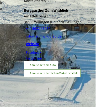
Kontaktdaten
ür
 am
Berggasthof Zum Wilddieb
Am Ettelsberg 1
34508
Willingen (Upland)
- Willingen
+49 5632 / 6232
info@zumwilddieb.de
Website
Facebook
Instagram
Anreise mit dem Auto
Anreise mit öffentlichen Verkehrsmitteln