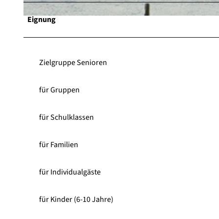
Eignung
© Skigebiet Willingen |
CC-BY-SA
Zielgruppe Senioren
für Gruppen
für Schulklassen
für Familien
für Individualgäste
für Kinder (6-10 Jahre)