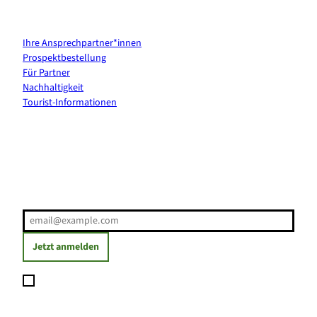
Kontakt & Services
Ihre Ansprechpartner*innen
Prospektbestellung
Für Partner
Nachhaltigkeit
Tourist-Informationen
Erholung direkt ins Postfach
E-Mail-Adresse
(Erforderlich)
Jetzt anmelden
Ich möchte den Newsletter abonnieren und willige ein, dass
meine angegebenen Daten zum Versand des Newsletters
verarbeitet werden. Die Einwilligung kann ich jederzeit mit