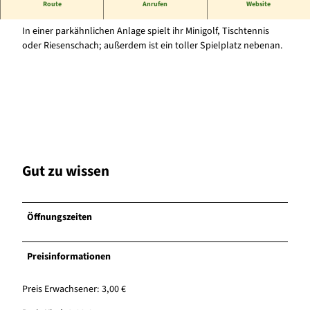
Spaß für die ganze Familie
Route
Anrufen
Website
In einer parkähnlichen Anlage spielt ihr Minigolf, Tischtennis
oder Riesenschach; außerdem ist ein toller Spielplatz nebenan.
Gut zu wissen
Öffnungszeiten
Preisinformationen
Preis Erwachsener: 3,00 €