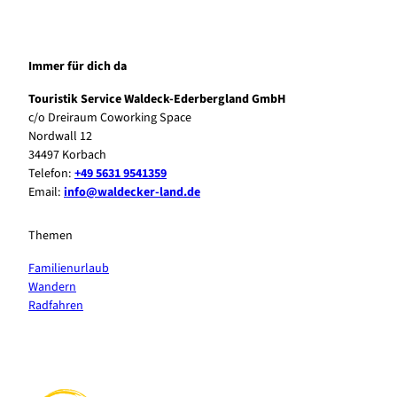
Immer für dich da
Touristik Service Waldeck-Ederbergland GmbH
c/o Dreiraum Coworking Space
Nordwall 12
34497 Korbach
Telefon:
+49 5631 9541359
Email:
info@waldecker-land.de
Themen
Familienurlaub
Wandern
Radfahren
F
P
Y
I
a
i
o
n
c
n
u
s