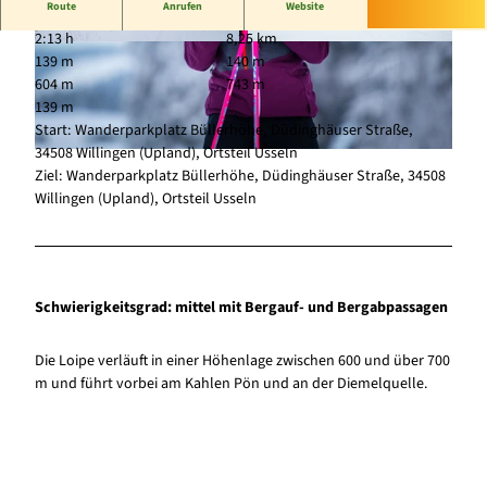
Route
Anrufen
Website
2:13 h
8,25 km
© Wintersport-Arena Sauerland, Stephan Peter
© Tourist-Information Willingen, David Heise |
139 m
140 m
s |
CC-BY-SA
CC-BY-SA
604 m
743 m
139 m
Start: Wanderparkplatz Büllerhöhe, Düdinghäuser Straße,
34508 Willingen (Upland), Ortsteil Usseln
© Tourist-Information Willingen, David Heise |
CC-BY-SA
Ziel: Wanderparkplatz Büllerhöhe, Düdinghäuser Straße, 34508
Willingen (Upland), Ortsteil Usseln
Schwierigkeitsgrad: mittel mit Bergauf- und Bergabpassagen
Die Loipe verläuft in einer Höhenlage zwischen 600 und über 700
m und führt vorbei am Kahlen Pön und an der Diemelquelle.