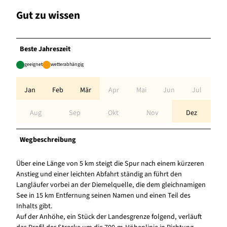
Gut zu wissen
Beste Jahreszeit
geeignet
wetterabhängig
Jan
Feb
Mär
Apr
Mai
Jun
Jul
Aug
Sep
Okt
Nov
Dez
Wegbeschreibung
Über eine Länge von 5 km steigt die Spur nach einem kürzeren
Anstieg und einer leichten Abfahrt ständig an führt den
Langläufer vorbei an der Diemelquelle, die dem gleichnamigen
See in 15 km Entfernung seinen Namen und einen Teil des
Inhalts gibt.
Auf der Anhöhe, ein Stück der Landesgrenze folgend, verläuft