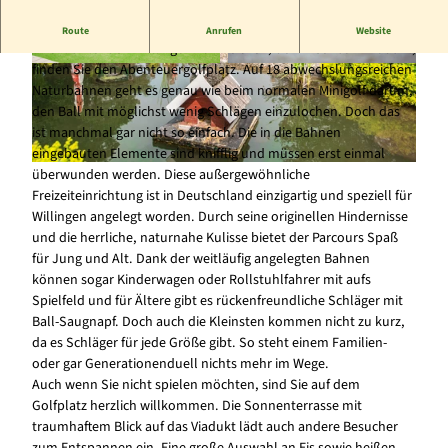
Einzigartige Freizeitanlage
Route
Anrufen
Website
Direkt unter dem Willinger Wahrzeichen, dem Eisenbahnviadukt,
finden Sie den Abenteuergolfplatz. Auf 18 abwechslungsreichen
© Alibek Kaesler, y-site.de |
CC-BY-SA
© y-site.de |
CC-BY-SA
Naturbahnen geht es genau wie beim normalen Minigolf darum,
den Ball mit möglichst wenig Schlägen einzulochen. Doch das
ist manchmal gar nicht so einfach. Die in die Bahnen
eingebauten Elemente sind knifflig und müssen erst einmal
überwunden werden. Diese außergewöhnliche
© y-site.de, Alibek Kaesler |
CC-BY-SA
Freizeiteinrichtung ist in Deutschland einzigartig und speziell für
Willingen angelegt worden. Durch seine originellen Hindernisse
und die herrliche, naturnahe Kulisse bietet der Parcours Spaß
für Jung und Alt. Dank der weitläufig angelegten Bahnen
können sogar Kinderwagen oder Rollstuhlfahrer mit aufs
Spielfeld und für Ältere gibt es rückenfreundliche Schläger mit
Ball-Saugnapf. Doch auch die Kleinsten kommen nicht zu kurz,
da es Schläger für jede Größe gibt. So steht einem Familien-
oder gar Generationenduell nichts mehr im Wege.
Auch wenn Sie nicht spielen möchten, sind Sie auf dem
Golfplatz herzlich willkommen. Die Sonnenterrasse mit
traumhaftem Blick auf das Viadukt lädt auch andere Besucher