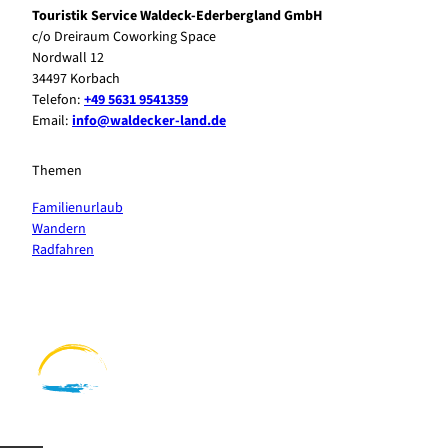
Touristik Service Waldeck-Ederbergland GmbH
c/o Dreiraum Coworking Space
Nordwall 12
34497 Korbach
Telefon:
+49 5631 9541359
Email:
info@waldecker-land.de
Themen
Familienurlaub
Wandern
Radfahren
F
P
Y
I
a
i
o
n
c
n
u
s
e
t
t
t
b
e
u
a
o
r
b
g
o
e
e
r
k
s
a
t
m