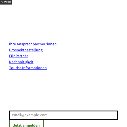
© Pexels
Kontakt & Services
Ihre Ansprechpartner*innen
Prospektbestellung
Für Partner
Nachhaltigkeit
Tourist-Informationen
Erholung direkt ins Postfach
E-Mail-Adresse
(Erforderlich)
Jetzt anmelden