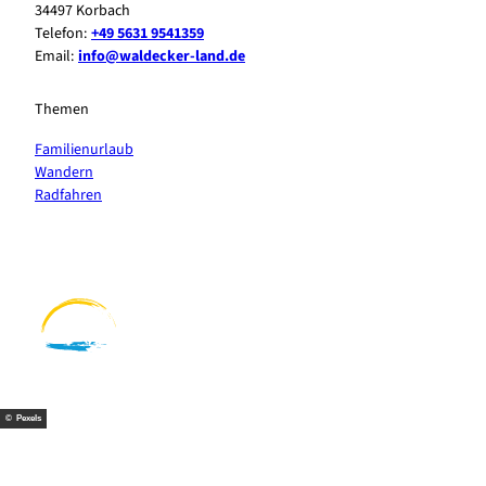
34497 Korbach
Telefon:
+49 5631 9541359
Email:
info@waldecker-land.de
Themen
Familienurlaub
Wandern
Radfahren
F
P
Y
I
a
i
o
n
c
n
u
s
e
t
t
t
b
e
u
a
o
r
b
g
o
e
e
r
k
s
a
t
m
© Pexels