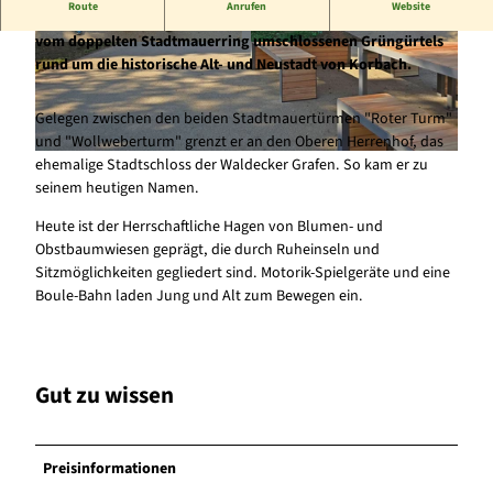
Route
Anrufen
Website
Der Herrschaftliche Hagen ist der nordwestliche Abschnitt des
vom doppelten Stadtmauerring umschlossenen Grüngürtels
© Stadt Korbach, Marc Müllenhoff |
© Stadt Korbach, Marc Müllenhoff |
rund um die historische Alt- und Neustadt von Korbach.
CC-BY-SA
CC-BY-SA
Gelegen zwischen den beiden Stadtmauertürmen "Roter Turm"
und "Wollweberturm" grenzt er an den Oberen Herrenhof, das
ehemalige Stadtschloss der Waldecker Grafen. So kam er zu
© Stadt Korbach, Marc Müllenhoff |
CC-BY-SA
seinem heutigen Namen.
Heute ist der Herrschaftliche Hagen von Blumen- und
Obstbaumwiesen geprägt, die durch Ruheinseln und
Sitzmöglichkeiten gegliedert sind. Motorik-Spielgeräte und eine
Boule-Bahn laden Jung und Alt zum Bewegen ein.
Gut zu wissen
Preisinformationen