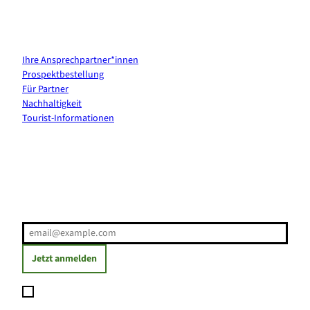
Kontakt & Services
Ihre Ansprechpartner*innen
Prospektbestellung
Für Partner
Nachhaltigkeit
Tourist-Informationen
Erholung direkt ins Postfach
E-Mail-Adresse
(Erforderlich)
Jetzt anmelden
Ich möchte den Newsletter abonnieren und willige ein, dass
meine angegebenen Daten zum Versand des Newsletters