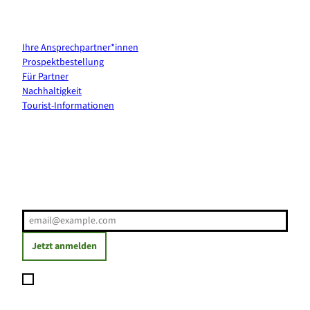
Kontakt & Services
Ihre Ansprechpartner*innen
Prospektbestellung
Für Partner
Nachhaltigkeit
Tourist-Informationen
Erholung direkt ins Postfach
E-Mail-Adresse
(Erforderlich)
Jetzt anmelden
Ich möchte den Newsletter abonnieren und willige ein, dass
meine angegebenen Daten zum Versand des Newsletters
verarbeitet werden. Die Einwilligung kann ich jederzeit mit