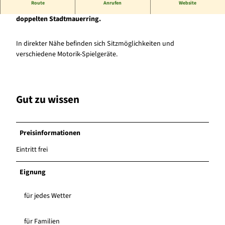
Route
Anrufen
Website
Boule-Anlage im Herrschaftlichen Hagen, einer Parkanlage im
doppelten Stadtmauerring.
In direkter Nähe befinden sich Sitzmöglichkeiten und
verschiedene Motorik-Spielgeräte.
Gut zu wissen
Preisinformationen
Eintritt frei
Eignung
für jedes Wetter
für Familien