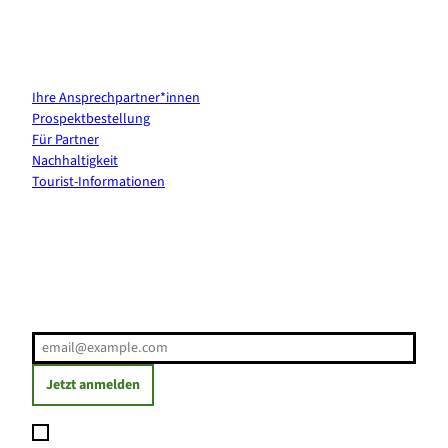
Kontakt & Services
Ihre Ansprechpartner*innen
Prospektbestellung
Für Partner
Nachhaltigkeit
Tourist-Informationen
Erholung direkt ins Postfach
E-Mail-Adresse
(Erforderlich)
Jetzt anmelden
Ich möchte den Newsletter abonnieren und willige ein, dass