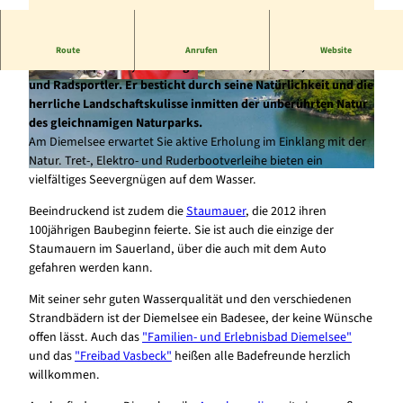
Der Diemelsee einer der fünf Sauerland-Seen ist ein Paradies
Route
Anrufen
Website
für Wassersportler, Erholungssuchende, Familien, Wanderer
und Radsportler. Er besticht durch seine Natürlichkeit und die
© Sabrinity |
CC-BY-SA
© Tourist-Information Diemelsee, Sabrinity |
CC-BY-SA
herrliche Landschaftskulisse inmitten der unberührten Natur
des gleichnamigen Naturparks.
Am Diemelsee erwartet Sie aktive Erholung im Einklang mit der
Natur. Tret-, Elektro- und Ruderbootverleihe bieten ein
vielfältiges Seevergnügen auf dem Wasser.
© Markus Balkow |
CC-BY-SA
Beeindruckend ist zudem die
Staumauer
, die 2012 ihren
100jährigen Baubeginn feierte. Sie ist auch die einzige der
Staumauern im Sauerland, über die auch mit dem Auto
gefahren werden kann.
Mit seiner sehr guten Wasserqualität und den verschiedenen
Strandbädern ist der Diemelsee ein Badesee, der keine Wünsche
offen lässt. Auch das
"Familien- und Erlebnisbad Diemelsee"
und das
"Freibad Vasbeck"
heißen alle Badefreunde herzlich
willkommen.