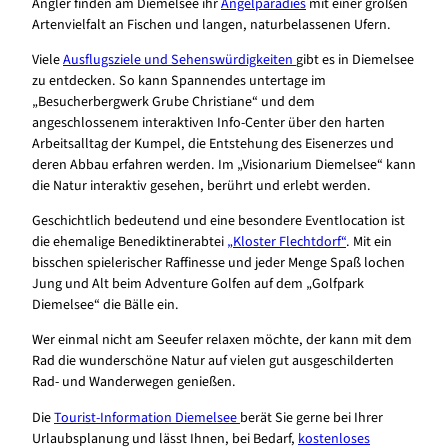
Angler finden am Diemelsee ihr
Angelparadies
mit einer großen
Artenvielfalt an Fischen und langen, naturbelassenen Ufern.
Viele
Ausflugsziele und Sehenswürdigkeiten
gibt es in Diemelsee
zu entdecken. So kann Spannendes untertage im
„Besucherbergwerk Grube Christiane“ und dem
angeschlossenem interaktiven Info-Center über den harten
Arbeitsalltag der Kumpel, die Entstehung des Eisenerzes und
deren Abbau erfahren werden. Im „Visionarium Diemelsee“ kann
die Natur interaktiv gesehen, berührt und erlebt werden.
Geschichtlich bedeutend und eine besondere Eventlocation ist
die ehemalige Benediktinerabtei
„Kloster Flechtdorf“
. Mit ein
bisschen spielerischer Raffinesse und jeder Menge Spaß lochen
Jung und Alt beim Adventure Golfen auf dem „Golfpark
Diemelsee“ die Bälle ein.
Wer einmal nicht am Seeufer relaxen möchte, der kann mit dem
Rad die wunderschöne Natur auf vielen gut ausgeschilderten
Rad- und Wanderwegen genießen.
Die
Tourist-Information Diemelsee
berät Sie gerne bei Ihrer
Urlaubsplanung und lässt Ihnen, bei Bedarf,
kostenloses