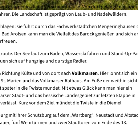
ster Ort für eine kleine Verschnaufpause. Von dort gelangt man über
fahrer. Die Landschaft ist geprägt von Laub- und Nadelwäldern.
chlagen: sie führt durch das Fachwerkstädtchen Mengeringhausen d
n Bad Arolsen kann man die Vielfalt des Barock genießen und sich 
rfreuen.
ptroute. Der See lädt zum Baden, Wasserski fahren und Stand-Up-Pa
uen sich auf hungrige und durstige Radler.
n Richtung Külte und von dort nach
Volkmarsen
. Hier lohnt sich ein
e St. Marien und das Volkmarser Rathaus. Am Fuße der weithin sich
t später in die Twiste mündet. Mit etwas Glück kann man hier ein
ser Stadt- und das hessische Landesgebiet zur letzten Etappe in
verlässt. Kurz vor dem Ziel mündet die Twiste in die Diemel.
urg mit ihrer Schutzburg auf dem „Wartberg“. Neustadt und Altsta
auer, fünf Wehrtürmen und zwei Stadttoren vom Ende des 13.