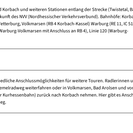
Korbach und weiteren Stationen entlang der Strecke (Twistetal, 
uskunft des NVV (Nordhessischer Verkehrsverbund). Bahnhöfe: Korb
etterburg, Volkmarsen (RB 4 Korbach-Kassel) Warburg (RE 11, IC 51,
Warburg-Volkmarsen mit Anschluss an RB 4), Linie 120 (Warburg-
iedliche Anschlussmöglichkeiten für weitere Touren. Radlerinnen 
emelradweg weiterfahren oder in Volkmarsen, Bad Arolsen und vo
er Kurhessenbahn) zurück nach Korbach nehmen. Hier gibt es Ansc
eg.