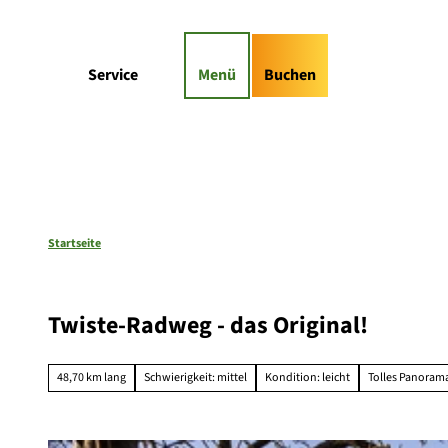
Z
gs-Highlights
Kontaktformular
u
m
Suche
Service
Menü
Buchen
I
n
h
a
l
t
Startseite
Twiste-Radweg - das Original!
48,70 km lang
Schwierigkeit: mittel
Kondition: leicht
Tolles Panoram