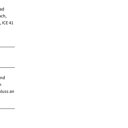
Bad
ach,
 ICE 41
und
n
hluss an