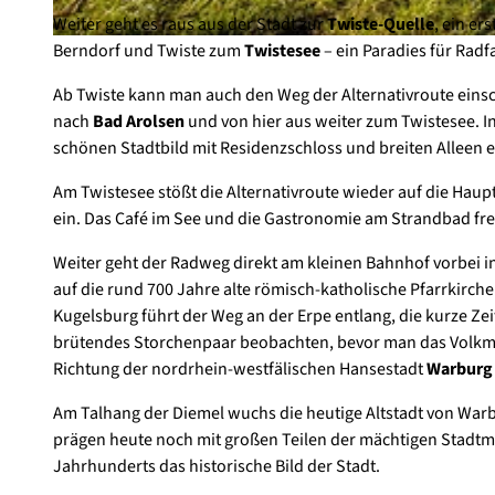
Weiter geht es raus aus der Stadt zur
Twiste-Quelle
, ein er
Berndorf und Twiste zum
Twistesee
– ein Paradies für Rad
© Touristik Service Bad Arolsen, sabrinity |
CC-BY-SA
Ab Twiste kann man auch den Weg der Alternativroute eins
nach
Bad Arolsen
und von hier aus weiter zum Twistesee. I
schönen Stadtbild mit Residenzschloss und breiten Alleen e
Am Twistesee stößt die Alternativroute wieder auf die Hau
ein. Das Café im See und die Gastronomie am Strandbad fre
Weiter geht der Radweg direkt am kleinen Bahnhof vorbei i
auf die rund 700 Jahre alte römisch-katholische Pfarrkirch
Kugelsburg führt der Weg an der Erpe entlang, die kurze Zei
brütendes Storchenpaar beobachten, bevor man das Volkmar
Richtung der nordrhein-westfälischen Hansestadt
Warburg
Am Talhang der Diemel wuchs die heutige Altstadt von Warb
prägen heute noch mit großen Teilen der mächtigen Stadtm
Jahrhunderts das historische Bild der Stadt.