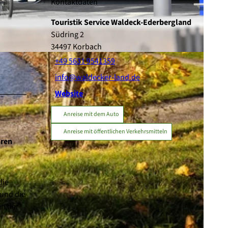
Kontaktdaten
Touristik Service Waldeck-Ederbergland
Südring 2
34497
Korbach
+49 5631 9541359
info@waldecker-land.de
Website
Anreise mit dem Auto
Anreise mit öffentlichen Verkehrsmitteln
hren
die
 und die
en der