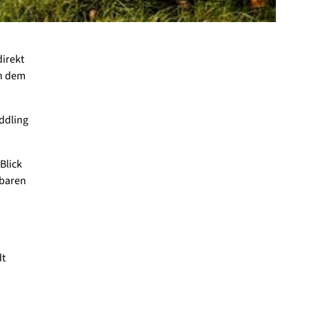
irekt
an dem
ddling
 Blick
tbaren
dt