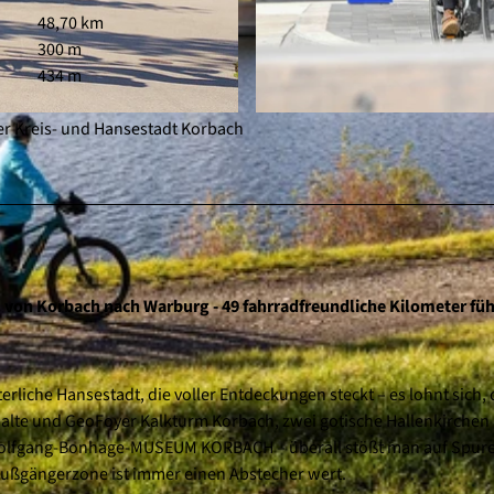
48,70 km
300 m
434 m
er Kreis- und Hansestadt Korbach
© NVV, Nils Klinger |
CC-BY-SA
, von Korbach nach Warburg - 49 fahrradfreundliche Kilometer fü
erliche Hansestadt, die voller Entdeckungen steckt – es lohnt sich, 
palte und GeoFoyer Kalkturm Korbach, zwei gotische Hallenkirchen
e Wolfgang-Bonhage-MUSEUM KORBACH – überall stößt man auf Spur
ußgängerzone ist immer einen Abstecher wert.