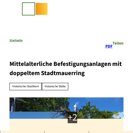
Z
u
Suche
m
I
n
h
a
Startseite
Teilen
PDF
l
t
Mittelalterliche Befestigungsanlagen mit
doppeltem Stadtmauerring
Historischer Stadtkern
Historische Stätte