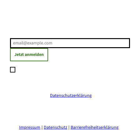
Erholung direkt ins Postfach
E-Mail-Adresse
(Erforderlich)
Jetzt anmelden
Ich möchte den Newsletter abonnieren und willige ein, dass
meine angegebenen Daten zum Versand des Newsletters
verarbeitet werden. Die Einwilligung kann ich jederzeit mit
Wirkung für die Zukunft widerrufen. Weitere Informationen
erhalte ich in der
Datenschutzerklärung
.
(Erforderlich)
Impressum
Datenschutz
Barrierefreiheitserklärung