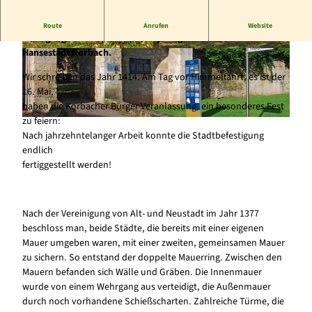
Zwischen den Mauern - Erleben Sie einen unterhaltsamen
Route
Anrufen
Website
Rundgang durch die über 1000-jährige Geschichte der
Hansestadt Korbach.
© Stadt Korbach, Marc Müllenhoff |
© Stadt Korbach, Marc Müllenhoff |
CC-BY-SA
CC-BY-SA
Wir schreiben das Jahr 1414. Am Tag vor Himmelfahrt, es ist der
16. Mai,
haben die Korbacher Bürger Veranlassung, ein besonderes Fest
zu feiern:
© Stadt Korbach |
CC-BY-SA
Nach jahrzehntelanger Arbeit konnte die Stadtbefestigung
endlich
fertiggestellt werden!
Nach der Vereinigung von Alt- und Neustadt im Jahr 1377
beschloss man, beide Städte, die bereits mit einer eigenen
Mauer umgeben waren, mit einer zweiten, gemeinsamen Mauer
zu sichern. So entstand der doppelte Mauerring. Zwischen den
Mauern befanden sich Wälle und Gräben. Die Innenmauer
wurde von einem Wehrgang aus verteidigt, die Außenmauer
durch noch vorhandene Schießscharten. Zahlreiche Türme, die