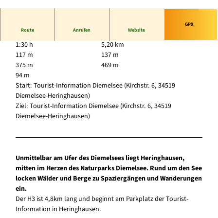
© Tourist-Information Diemelsee, Sabrinity |
CC-BY-SA
GPX
Route
Anrufen
Website
1:30 h
5,20 km
117 m
137 m
375 m
469 m
94 m
Start: Tourist-Information Diemelsee (Kirchstr. 6, 34519
Diemelsee-Heringhausen)
Ziel: Tourist-Information Diemelsee (Kirchstr. 6, 34519
Diemelsee-Heringhausen)
Unmittelbar am Ufer des Diemelsees liegt Heringhausen,
mitten im Herzen des Naturparks Diemelsee. Rund um den See
locken Wälder und Berge zu Spaziergängen und Wanderungen
ein.
Der H3 ist 4,8km lang und beginnt am Parkplatz der Tourist-
Information in Heringhausen.