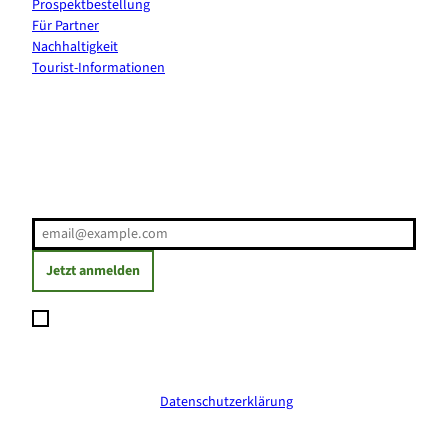
Prospektbestellung
Für Partner
Nachhaltigkeit
Tourist-Informationen
Erholung direkt ins Postfach
E-Mail-Adresse
(Erforderlich)
Jetzt anmelden
Ich möchte den Newsletter abonnieren und willige ein, dass
meine angegebenen Daten zum Versand des Newsletters
verarbeitet werden. Die Einwilligung kann ich jederzeit mit
Wirkung für die Zukunft widerrufen. Weitere Informationen
erhalte ich in der
Datenschutzerklärung
.
(Erforderlich)