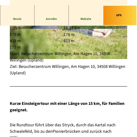
GPX
Route
Anrufen
Website
1:09 h
16,13 km
© Sauerland-Tourismus, Tanja Evers |
© Karl-Otto Götz |
CC-BY-SA
175 m
176 m
CC-BY-SA
438 m
613 m
175 m
Start: Besucherzentrum Willingen, Am Hagen 10, 34508
Willingen (Upland)
© Sauerland-Tourismus, DennisStratmann.de |
CC-BY-SA
Ziel: Besucherzentrum Willingen, Am Hagen 10, 34508 Willingen
(Upland)
Kurze Einsteigertour mit einer Länge von 15 km, für Familien
geeignet.
Die Rundtour führt über das Stryck, durch das Aartal nach
Schwalefeld, bis zu denPionierbrücken und zurück nach