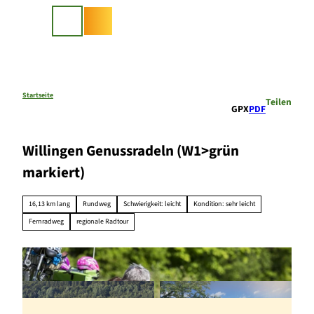
Z
u
Suche
m
I
n
h
a
Startseite
Teilen
GPX
PDF
l
t
Willingen Genussradeln (W1>grün
markiert)
16,13 km lang
Rundweg
Schwierigkeit: leicht
Kondition: sehr leicht
Fernradweg
regionale Radtour