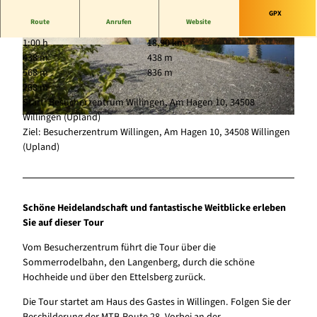
GPX
Route
Anrufen
Website
1:00 h
18,90 km
© Familie von der Heide |
CC-BY-SA
© Sebastian Noack Hochheide Hütte Niedersfel
438 m
438 m
d |
CC-BY-SA
568 m
836 m
268 m
Start: Besucherzentrum Willingen, Am Hagen 10, 34508
Willingen (Upland)
© sabrinity, Sauerland-Tourismus |
CC-BY-SA
Ziel: Besucherzentrum Willingen, Am Hagen 10, 34508 Willingen
(Upland)
Schöne Heidelandschaft und fantastische Weitblicke erleben
Sie auf dieser Tour
Vom Besucherzentrum führt die Tour über die
Sommerrodelbahn, den Langenberg, durch die schöne
Hochheide und über den Ettelsberg zurück.
Die Tour startet am Haus des Gastes in Willingen. Folgen Sie der