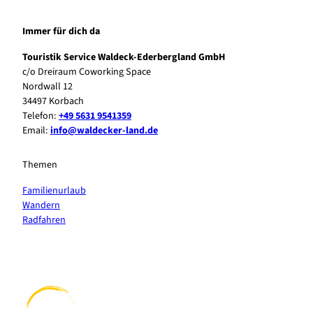
Immer für dich da
Touristik Service Waldeck-Ederbergland GmbH
c/o Dreiraum Coworking Space
Nordwall 12
34497 Korbach
Telefon:
+49 5631 9541359
Email:
info@waldecker-land.de
Themen
Familienurlaub
Wandern
Radfahren
F
P
Y
I
a
i
o
n
c
n
u
s
e
t
t
t
b
e
u
a