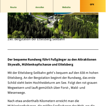
GPX
Route
Anrufen
Website
1:10 h
4,09 km
© Ettelsberg-Seilbahn, David Heise |
© Tourist-Information Willingen, Maik Juleman
112 m
105 m
CC-BY-SA
n |
CC-BY-SA
724 m
834 m
110 m
Start: Bergstation der Ettelsberg-Seilbahn
Ziel: Bergstation der Ettelsberg-Seilbahn
© Skywalk Willingen |
CC-BY-SA
Der bequeme Rundweg führt Fußgänger zu den Attraktionen
Skywalk, Mühlenkopfschanze und Ettelsberg
Mit der Ettelsberg-Seilbahn geht's bequem auf den 838 m hohen
Ettelsberg. An der Bergstation beginnt der Rundweg, das erste
Schild steht beim Hochheideturm am See. Folgt den rot-grauen
Wegweisern und lauft gemütlich über Forst-, Wald- und
Wiesenwege.
Nach etwa anderthalb Kilometern erreicht man die