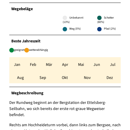
Wegebeläge
Unbekannt
Schotter
(13%)
(80%)
Weg (5%)
Pfad (2%)
Beste Jahreszeit
geeignet
wetterabhängig
Jan
Feb
Mär
Apr
Mai
Jun
Jul
Aug
Sep
Okt
Nov
Dez
Wegbeschreibung
Der Rundweg beginnt an der Bergstation der Ettelsberg-
Seilbahn, wo sich bereits der erste rot-graue Wegweiser
befindet.
Rechts am Hochheideturm vorbei, dann links zum Bergsee, nach