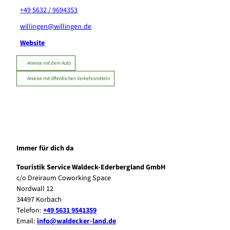
+49 5632 / 9694353
willingen@willingen.de
Website
Anreise mit dem Auto
Anreise mit öffentlichen Verkehrsmitteln
Immer für dich da
Touristik Service Waldeck-Ederbergland GmbH
c/o Dreiraum Coworking Space
Nordwall 12
34497 Korbach
Telefon:
+49 5631 9541359
Email:
info@waldecker-land.de