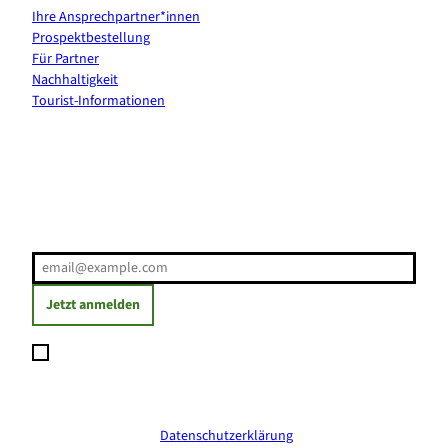
Ihre Ansprechpartner*innen
Prospektbestellung
Für Partner
Nachhaltigkeit
Tourist-Informationen
Erholung direkt ins Postfach
E-Mail-Adresse
(Erforderlich)
Jetzt anmelden
Ich möchte den Newsletter abonnieren und willige ein, dass
meine angegebenen Daten zum Versand des Newsletters
verarbeitet werden. Die Einwilligung kann ich jederzeit mit
Wirkung für die Zukunft widerrufen. Weitere Informationen
erhalte ich in der
Datenschutzerklärung
.
(Erforderlich)