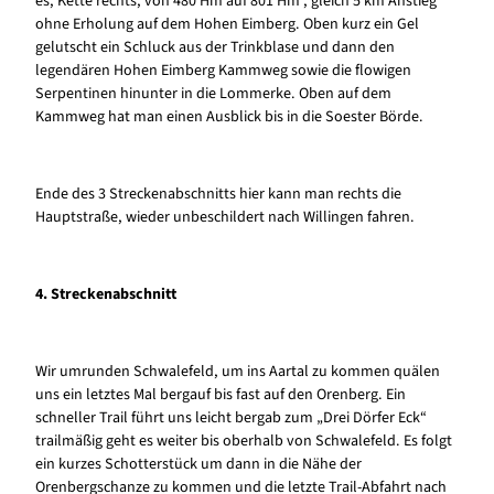
es, Kette rechts, von 480 Hm auf 801 Hm , gleich 5 km Anstieg
ohne Erholung auf dem Hohen Eimberg. Oben kurz ein Gel
gelutscht ein Schluck aus der Trinkblase und dann den
legendären Hohen Eimberg Kammweg sowie die flowigen
Serpentinen hinunter in die Lommerke. Oben auf dem
Kammweg hat man einen Ausblick bis in die Soester Börde.
Ende des 3 Streckenabschnitts hier kann man rechts die
Hauptstraße, wieder unbeschildert nach Willingen fahren.
4. Streckenabschnitt
Wir umrunden Schwalefeld, um ins Aartal zu kommen quälen
uns ein letztes Mal bergauf bis fast auf den Orenberg. Ein
schneller Trail führt uns leicht bergab zum „Drei Dörfer Eck“
trailmäßig geht es weiter bis oberhalb von Schwalefeld. Es folgt
ein kurzes Schotterstück um dann in die Nähe der
Orenbergschanze zu kommen und die letzte Trail-Abfahrt nach