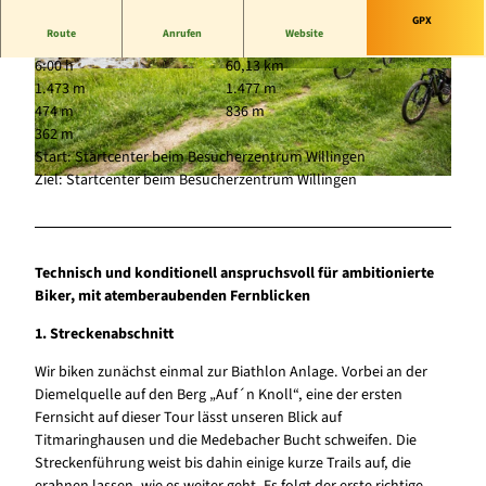
GPX
Route
Anrufen
Website
6:00 h
60,13 km
© Ralf Schanze |
CC-BY-SA
© Ralf Schanze |
CC-BY-SA
1.473 m
1.477 m
474 m
836 m
362 m
Start: Startcenter beim Besucherzentrum Willingen
Ziel: Startcenter beim Besucherzentrum Willingen
© Ralf Schanze |
CC-BY-SA
Technisch und konditionell anspruchsvoll für ambitionierte
Biker, mit atemberaubenden
Fernblicken
1. Streckenabschnitt
Wir biken zunächst einmal zur Biathlon Anlage. Vorbei an der
Diemelquelle auf den Berg „Auf´n Knoll“, eine der ersten
Fernsicht auf dieser Tour lässt unseren Blick auf
Titmaringhausen und die Medebacher Bucht schweifen. Die
Streckenführung weist bis dahin einige kurze Trails auf, die