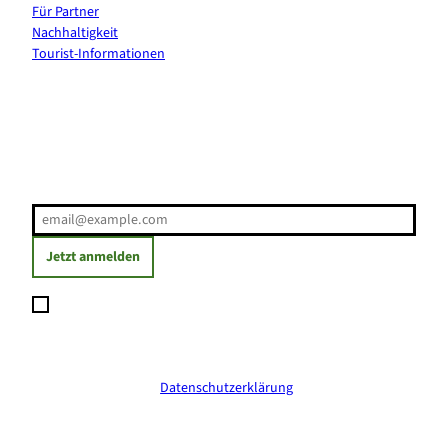
Für Partner
Nachhaltigkeit
Tourist-Informationen
Erholung direkt ins Postfach
E-Mail-Adresse
(Erforderlich)
Jetzt anmelden
Ich möchte den Newsletter abonnieren und willige ein, dass
meine angegebenen Daten zum Versand des Newsletters
verarbeitet werden. Die Einwilligung kann ich jederzeit mit
Wirkung für die Zukunft widerrufen. Weitere Informationen
erhalte ich in der
Datenschutzerklärung
.
(Erforderlich)