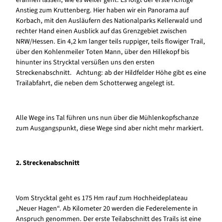
erahnen lassen, wie es weiter geht. Es folgt der erste richtige
Anstieg zum Kruttenberg. Hier haben wir ein Panorama auf
Korbach, mit den Ausläufern des Nationalparks Kellerwald und
rechter Hand einen Ausblick auf das Grenzgebiet zwischen
NRW/Hessen. Ein 4,2 km langer teils ruppiger, teils flowiger Trail,
über den Kohlenmeiler Toten Mann, über den Hillekopf bis
hinunter ins Strycktal versüßen uns den ersten
Streckenabschnitt. Achtung: ab der Hildfelder Höhe gibt es eine
Trailabfahrt, die neben dem Schotterweg angelegt ist.
Alle Wege ins Tal führen uns nun über die Mühlenkopfschanze
zum Ausgangspunkt, diese Wege sind aber nicht mehr markiert.
2. Streckenabschnitt
Vom Strycktal geht es 175 Hm rauf zum Hochheideplateau
„Neuer Hagen“. Ab Kilometer 20 werden die Federelemente in
Anspruch genommen. Der erste Teilabschnitt des Trails ist eine