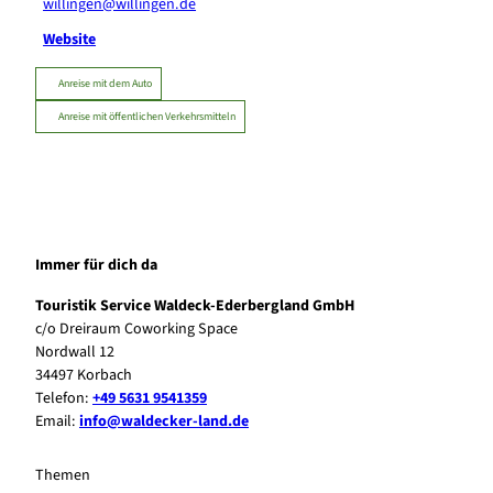
willingen@willingen.de
Website
Anreise mit dem Auto
Anreise mit öffentlichen Verkehrsmitteln
Immer für dich da
Touristik Service Waldeck-Ederbergland GmbH
c/o Dreiraum Coworking Space
Nordwall 12
34497 Korbach
Telefon:
+49 5631 9541359
Email:
info@waldecker-land.de
Themen