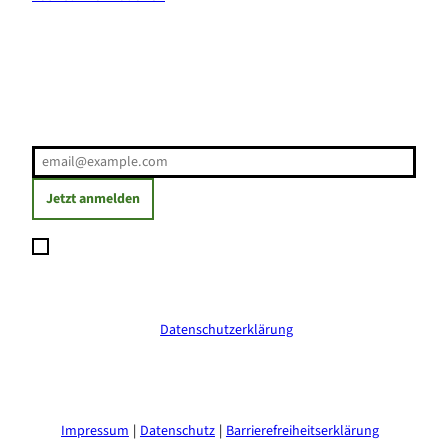
Erholung direkt ins Postfach
E-Mail-Adresse
(Erforderlich)
Jetzt anmelden
Ich möchte den Newsletter abonnieren und willige ein, dass
meine angegebenen Daten zum Versand des Newsletters
verarbeitet werden. Die Einwilligung kann ich jederzeit mit
Wirkung für die Zukunft widerrufen. Weitere Informationen
erhalte ich in der
Datenschutzerklärung
.
(Erforderlich)
Impressum
Datenschutz
Barrierefreiheitserklärung