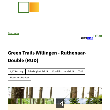
Z
u
Suche
m
I
n
h
a
Startseite
Teilen
GPX
PDF
l
t
Green Trails Willingen - Ruthenaar-
Double (RUD)
6,67 km lang
Schwierigkeit: leicht
Kondition: sehr leicht
Trail
Mountainbike-Tour