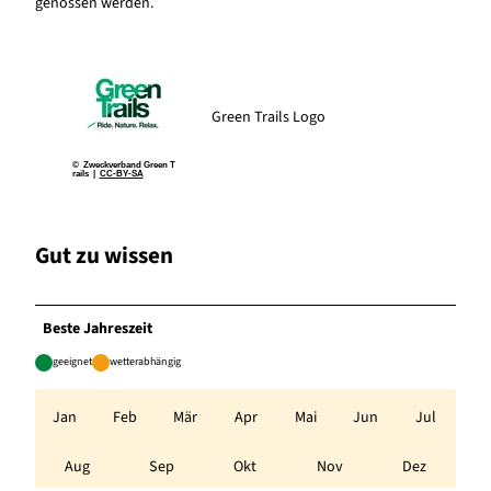
genossen werden.
Green Trails Logo
© Zweckverband Green T
rails |
CC-BY-SA
Gut zu wissen
Beste Jahreszeit
geeignet
wetterabhängig
Jan
Feb
Mär
Apr
Mai
Jun
Jul
Aug
Sep
Okt
Nov
Dez