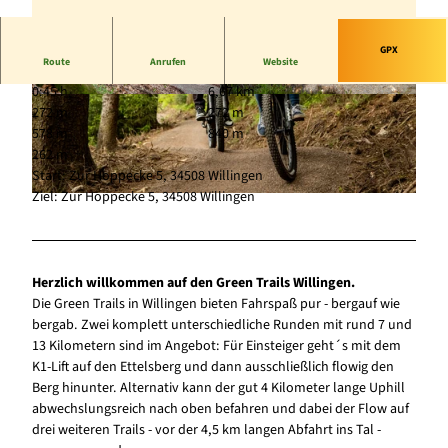
GPX
Route
Anrufen
Website
0:45 h
6,67 km
© Marius Lahme, Zweckverband Green Trails |
© Marius Lahme, Zweckverband Green Trails |
272 m
272 m
CC-BY-SA
CC-BY-SA
578 m
840 m
262 m
Start: Zur Hoppecke 5, 34508 Willingen
Ziel: Zur Hoppecke 5, 34508 Willingen
© Marius Lahme, Zweckverband Green Trails |
CC-BY-SA
Herzlich willkommen auf den Green Trails Willingen.
Die Green Trails in Willingen bieten Fahrspaß pur - bergauf wie
bergab. Zwei komplett unterschiedliche Runden mit rund 7 und
13 Kilometern sind im Angebot: Für Einsteiger geht´s mit dem
K1-Lift auf den Ettelsberg und dann ausschließlich flowig den
Berg hinunter. Alternativ kann der gut 4 Kilometer lange Uphill
abwechslungsreich nach oben befahren und dabei der Flow auf
drei weiteren Trails - vor der 4,5 km langen Abfahrt ins Tal -