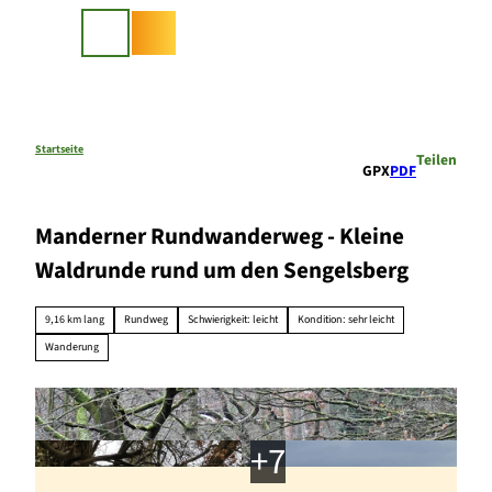
Z
u
Suche
m
I
n
h
a
Startseite
Teilen
GPX
PDF
l
t
Manderner Rundwanderweg - Kleine
Waldrunde rund um den Sengelsberg
9,16 km lang
Rundweg
Schwierigkeit: leicht
Kondition: sehr leicht
Wanderung