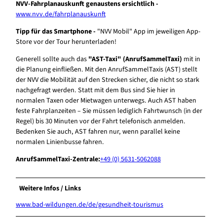
NVV-Fahrplanauskunft genaustens ersichtlich -
www.nvv.de/fahrplanauskunft
Tipp für das Smartphone -
"NVV Mobil" App im jeweiligen App-
Store vor der Tour herunterladen!
Generell sollte auch das
"AST-Taxi" (AnrufSammelTaxi)
mit in
die Planung einfließen. Mit den AnrufSammelTaxis (AST) stellt
der NVV die Mobilität auf den Strecken sicher, die nicht so stark
nachgefragt werden. Statt mit dem Bus sind Sie hier in
normalen Taxen oder Mietwagen unterwegs. Auch AST haben
feste Fahrplanzeiten – Sie müssen lediglich Fahrtwunsch (in der
Regel) bis 30 Minuten vor der Fahrt telefonisch anmelden.
Bedenken Sie auch, AST fahren nur, wenn parallel keine
normalen Linienbusse fahren.
AnrufSammelTaxi-Zentrale:
+49 (0) 5631-5062088
Weitere Infos / Links
www.bad-wildungen.de/de/gesundheit-tourismus