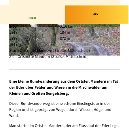
GPX
Route
2:30 h
9,16 km
© Gereon Schoplick, Stadtmarketing Bad Wildu
© Gereon Schoplick, Stadtmarketing Bad Wildu
184 m
184 m
ngen
ngen
188 m
372 m
184 m
Start: Ortsmitte Mandern (Straße: Mittelscheid)
Ziel: Ortsmitte Mandern (Straße: Mittelscheid)
© Gereon Schoplick, Stadtmarketing Bad Wildungen
Eine kleine Rundwanderung aus dem Ortsteil Mandern im Tal
der Eder über Felder und Wiesen in die Mischwälder am
Kleinen und Großen Sengelsberg.
Dieser Rundwanderweg ist eine schöne Einstiegstour in der
Region und ist geprägt von Wegen durch Wiesen, Hügel und
Wald.
Man startet im Ortsteil Mandern, der am Flusslauf der Eder liegt.