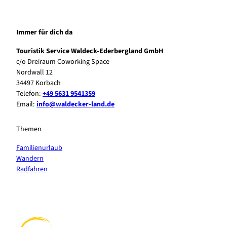
Immer für dich da
Touristik Service Waldeck-Ederbergland GmbH
c/o Dreiraum Coworking Space
Nordwall 12
34497 Korbach
Telefon:
+49 5631 9541359
Email:
info@waldecker-land.de
Themen
Familienurlaub
Wandern
Radfahren
F
P
Y
I
a
i
o
n
c
n
u
s
e
t
t
t