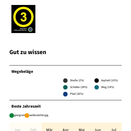
Gut zu wissen
Wegebeläge
Straße (2%)
Asphalt (10%)
Schotter (38%)
Weg (14%)
Pfad (36%)
Beste Jahreszeit
geeignet
wetterabhängig
Jan
Feb
Mär
Apr
Mai
Jun
Jul