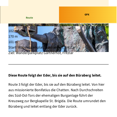
GPX
Route
3:30 h
8,58 km
© Martina Rohrbach, Naturpark Kellerwald-Ede
© Martina Rohrbach, Naturpark Kellerwald-Ede
102 m
102 m
rsee |
CC-BY-SA
rsee |
CC-BY-SA
170 m
271 m
101 m
Start: Wanderparkplatz Gärtnerhof, Fritzlar
Ziel: Wanderparkplatz Gärtnerhof, Fritzlar
© Martina Rohrbach, Naturpark Kellerwald-Edersee |
CC-BY-SA
Diese Route folgt der Eder, bis sie auf den Büraberg leitet.
Route 3 folgt der Eder, bis sie auf den Büraberg leitet. Von hier
aus missionierte Bonifatius die Chatten. Nach Durchschreiten
des Süd-Ost-Tors der ehemaligen Burganlage führt der
Kreuzweg zur Bergkapelle St. Brigida. Die Route umrundet den
Büraberg und leitet entlang der Eder zurück.