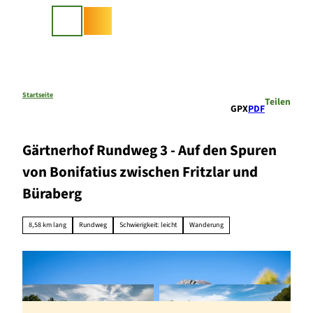
Z
u
Suche
m
I
n
h
a
Startseite
Teilen
GPX
PDF
l
t
Gärtnerhof Rundweg 3 - Auf den Spuren
von Bonifatius zwischen Fritzlar und
Büraberg
8,58 km lang
Rundweg
Schwierigkeit: leicht
Wanderung