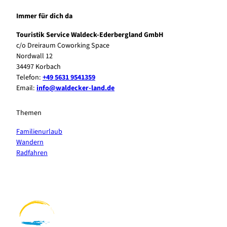
Immer für dich da
Touristik Service Waldeck-Ederbergland GmbH
c/o Dreiraum Coworking Space
Nordwall 12
34497 Korbach
Telefon:
+49 5631 9541359
Email:
info@waldecker-land.de
Themen
Familienurlaub
Wandern
Radfahren
F
P
Y
I
a
i
o
n
c
n
u
s
e
t
t
t
b
e
u
a
o
r
b
g