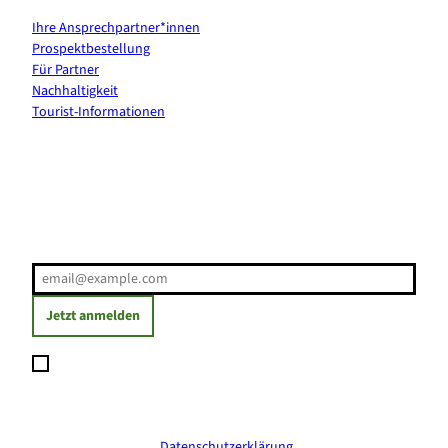
Ihre Ansprechpartner*innen
Prospektbestellung
Für Partner
Nachhaltigkeit
Tourist-Informationen
Erholung direkt ins Postfach
E-Mail-Adresse
(Erforderlich)
Jetzt anmelden
Ich möchte den Newsletter abonnieren und willige ein, dass
meine angegebenen Daten zum Versand des Newsletters
verarbeitet werden. Die Einwilligung kann ich jederzeit mit
Wirkung für die Zukunft widerrufen. Weitere Informationen
erhalte ich in der
Datenschutzerklärung
.
(Erforderlich)