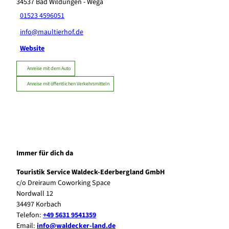
34537
Bad Wildungen
- Wega
01523 4596051
info@maultierhof.de
Website
Anreise mit dem Auto
Anreise mit öffentlichen Verkehrsmitteln
Immer für dich da
Touristik Service Waldeck-Ederbergland GmbH
c/o Dreiraum Coworking Space
Nordwall 12
34497 Korbach
Telefon:
+49 5631 9541359
Email:
info@waldecker-land.de