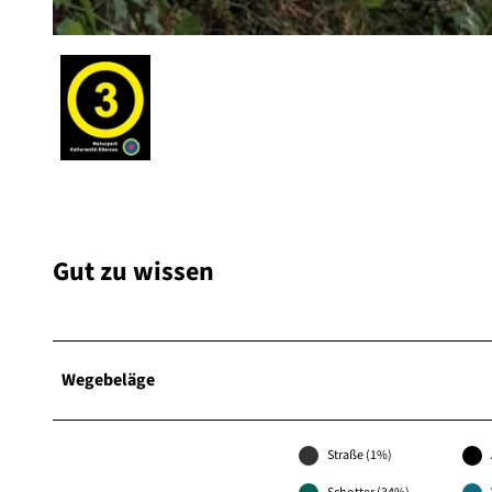
© Elke Matzner, Naturpark Kellerwald-Edersee |
CC-BY
Gut zu wissen
Wegebeläge
Straße (1%)