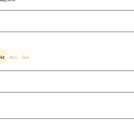
Weg (43%)
kt
Nov
Dez