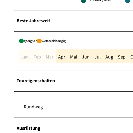
Schotter (34%)
Beste Jahreszeit
geeignet
wetterabhängig
Jan
Feb
Mär
Apr
Mai
Jun
Jul
Aug
Sep
O
Toureigenschaften
Rundweg
Ausrüstung