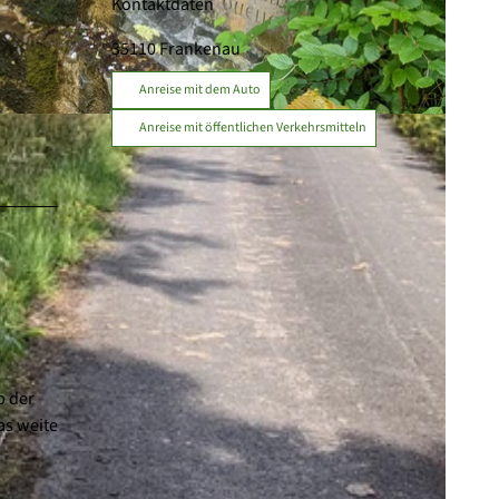
Kontaktdaten
35110
Frankenau
Anreise mit dem Auto
Anreise mit öffentlichen Verkehrsmitteln
b der
as weite