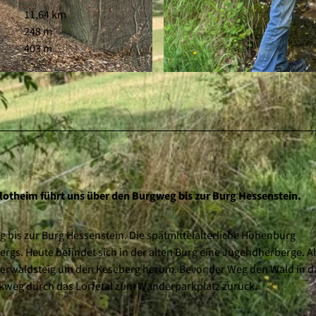
11,64 km
248 m
403 m
© Elke Matzner, Naturpark Kellerwald-Edersee |
CC-BY
otheim führt uns über den Burgweg bis zur Burg Hessenstein.
bis zur Burg Hessenstein. Die spätmittelalterliche Höhenburg
rgs. Heute befindet sich in der alten Burg eine Jugendherberge. A
ellerwaldsteig um den Keseberg herum. Bevor der Weg den Wald in d
ückweg durch das Lorfetal zum Wanderparkplatz zurück.