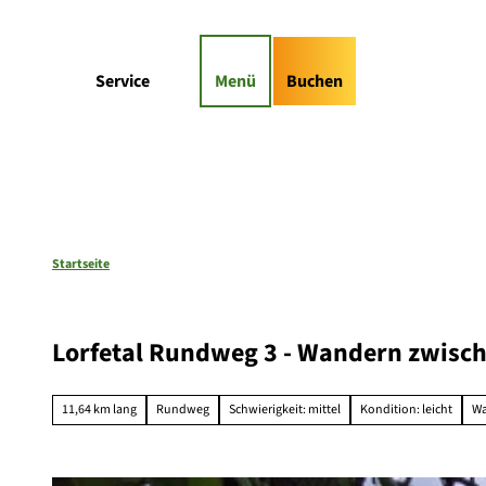
Z
gs-Highlights
Kontaktformular
u
m
Suche
Service
Menü
Buchen
I
n
h
a
l
t
Startseite
Lorfetal Rundweg 3 - Wandern zwisch
11,64 km lang
Rundweg
Schwierigkeit: mittel
Kondition: leicht
W