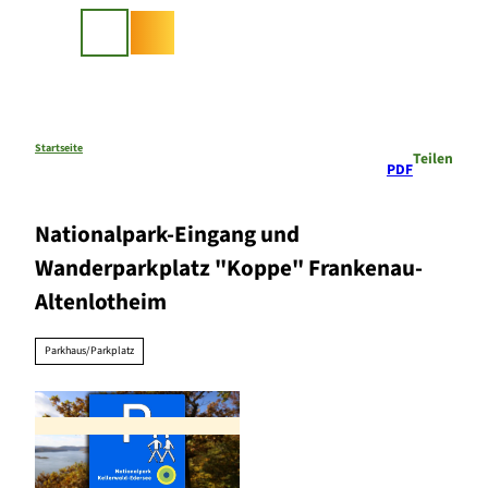
Z
u
Suche
m
I
n
h
a
Startseite
Teilen
PDF
l
t
Nationalpark-Eingang und
Wanderparkplatz "Koppe" Frankenau-
Altenlotheim
Parkhaus/Parkplatz