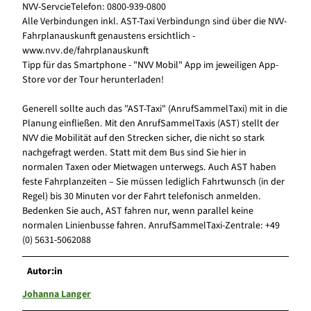
NVV-ServcieTelefon: 0800-939-0800
Alle Verbindungen inkl. AST-Taxi Verbindungn sind über die NVV-
Fahrplanauskunft genaustens ersichtlich -
www.nvv.de/fahrplanauskunft
Tipp für das Smartphone - "NVV Mobil" App im jeweiligen App-
Store vor der Tour herunterladen!
Generell sollte auch das "AST-Taxi" (AnrufSammelTaxi) mit in die
Planung einfließen. Mit den AnrufSammelTaxis (AST) stellt der
NVV die Mobilität auf den Strecken sicher, die nicht so stark
nachgefragt werden. Statt mit dem Bus sind Sie hier in
normalen Taxen oder Mietwagen unterwegs. Auch AST haben
feste Fahrplanzeiten – Sie müssen lediglich Fahrtwunsch (in der
Regel) bis 30 Minuten vor der Fahrt telefonisch anmelden.
Bedenken Sie auch, AST fahren nur, wenn parallel keine
normalen Linienbusse fahren. AnrufSammelTaxi-Zentrale: +49
(0) 5631-5062088
Autor:in
Johanna Langer