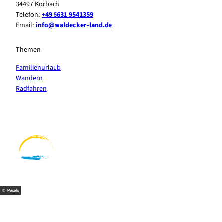
34497 Korbach
Telefon:
+49 5631 9541359
Email:
info@waldecker-land.de
Themen
Familienurlaub
Wandern
Radfahren
F
P
Y
I
a
i
o
n
c
n
u
s
e
t
t
t
b
e
u
a
o
r
b
g
o
e
e
r
k
s
a
t
m
© Pexels