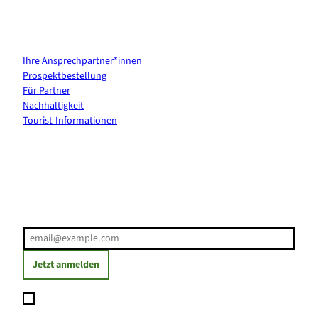
Kontakt & Services
Ihre Ansprechpartner*innen
Prospektbestellung
Für Partner
Nachhaltigkeit
Tourist-Informationen
Erholung direkt ins Postfach
E-Mail-Adresse
(Erforderlich)
Jetzt anmelden
Ich möchte den Newsletter abonnieren und willige ein, dass
meine angegebenen Daten zum Versand des Newsletters