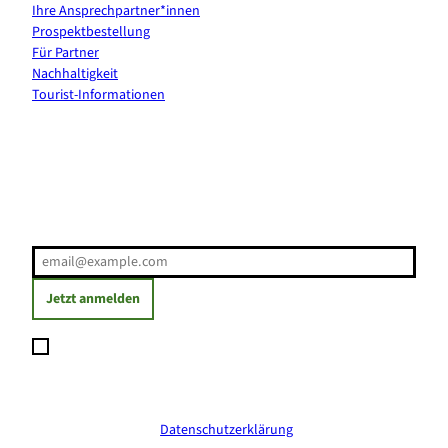
Ihre Ansprechpartner*innen
Prospektbestellung
Für Partner
Nachhaltigkeit
Tourist-Informationen
Erholung direkt ins Postfach
E-Mail-Adresse
(Erforderlich)
Jetzt anmelden
Ich möchte den Newsletter abonnieren und willige ein, dass
meine angegebenen Daten zum Versand des Newsletters
verarbeitet werden. Die Einwilligung kann ich jederzeit mit
Wirkung für die Zukunft widerrufen. Weitere Informationen
erhalte ich in der
Datenschutzerklärung
.
(Erforderlich)