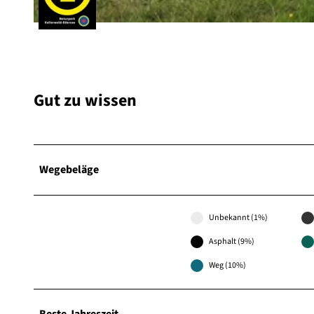
© Elke Matzner, Naturpark Kellerwald-Edersee |
CC-BY
Gut zu wissen
Wegebeläge
Unbekannt (1%)
Asphalt (9%)
Weg (10%)
Beste Jahreszeit