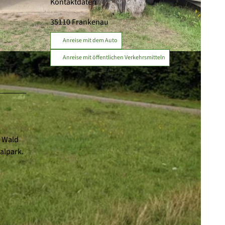
Kontaktdaten
35110
Frankenau
Anreise mit dem Auto
Anreise mit öffentlichen Verkehrsmitteln
n Wald
alpark.