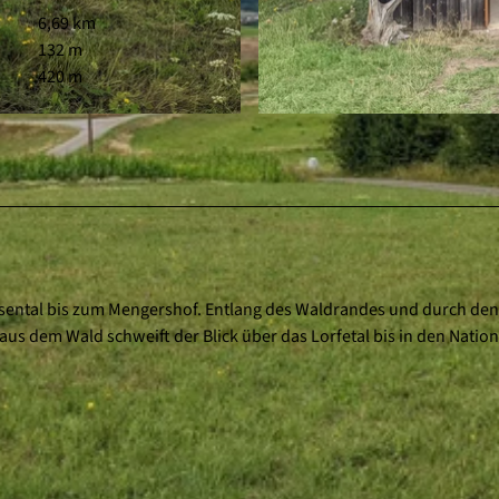
6,69 km
132 m
420 m
© Elke Matzner, Naturpark Kellerwald-Edersee |
CC-BY
Wiesental bis zum Mengershof. Entlang des Waldrandes und durch de
aus dem Wald schweift der Blick über das Lorfetal bis in den Nation