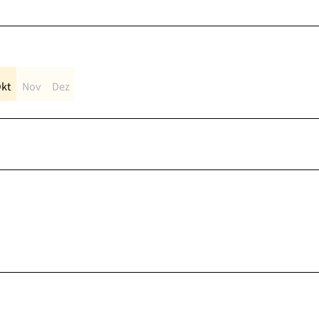
kt
Nov
Dez