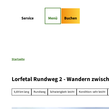
Z
gs-Highlights
Kontaktformular
u
m
Suche
Service
Menü
Buchen
I
n
h
a
l
t
Startseite
Lorfetal Rundweg 2 - Wandern zwisch
6,69 km lang
Rundweg
Schwierigkeit: leicht
Kondition: sehr leicht